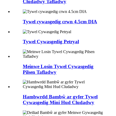
Cludadwy Tafladwy
Tywel cywasgedig crwn 4.5cm DIA
Tywel Cywasgedig Petryal
Meinwe Losin Tywel Cywasgedig
Pilsen Tafladwy
Hambwrdd Bambŵ ar gyfer Tywel
Cywasgedig Mini Hud Cludadwy