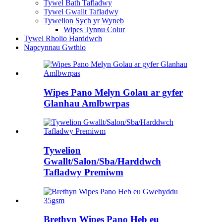
Tywel Bath Tafladwy
Tywel Gwallt Tafladwy
Tywelion Sych yr Wyneb
Wipes Tynnu Colur
Tywel Rholio Harddwch
Napcynnau Gwthio
Wipes Pano Melyn Golau ar gyfer
Glanhau Amlbwrpas
Tywelion
Gwallt/Salon/Sba/Harddwch
Tafladwy Premiwm
Brethyn Wipes Pano Heb eu