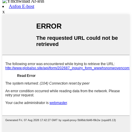
Anfon E-bost
x