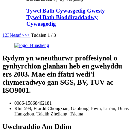
Tywel Bath Cywasgedig Gwesty
Tywel Bath Bioddiraddadwy
Cywasgedig
1
2
3
Nesaf >
>>
Tudalen 1 / 3
Rydym yn wneuthurwr proffesiynol o
gynhyrchion glanhau heb eu gwehyddu
ers 2003. Mae ein ffatri wedi'i
chymeradwyo gan SGS, BV, TUV ac
ISO9001.
0086-15868462181
Rhif 599, Ffordd Chongxian, Gaohong Town, Lin'an, Dinas
Hangzhou, Talaith Zhejiang, Tsieina
Uwchraddio Am Ddim