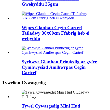
Gwehyddu 35gsm
Wipes Glanhau Cegin Cartref
Tafladwy 30x60cm Ffabrig heb ei
wehyddu
Sychwyr Glanhau Printiedig ar gyfer
Cymhwysiad Amlbwrpas Cegin
Cartref
Tywelion Cywasgedig
Tywel Cywasgedig Mini Hud