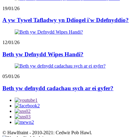
19/01/26
A yw Tywel Tafladwy yn Ddiogel i'w Ddefnyddio?
12/01/26
Beth yw Defnydd Wipes Handi?
05/01/26
Beth yw defnydd cadachau sych ar ei gyfer?
© Hawlfraint - 2010-2021: Cedwir Pob Hawl.