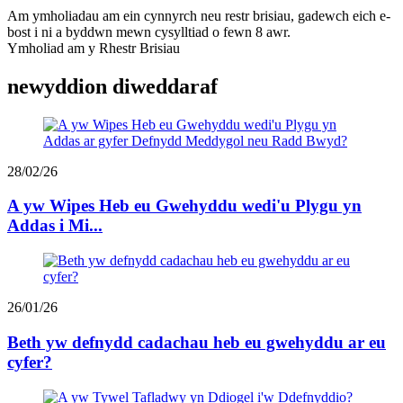
Am ymholiadau am ein cynnyrch neu restr brisiau, gadewch eich e-
bost i ni a byddwn mewn cysylltiad o fewn 8 awr.
Ymholiad am y Rhestr Brisiau
newyddion diweddaraf
28/02/26
A yw Wipes Heb eu Gwehyddu wedi'u Plygu yn
Addas i Mi...
26/01/26
Beth yw defnydd cadachau heb eu gwehyddu ar eu
cyfer?