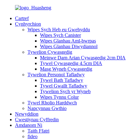
Cartref
Cynhyrchion
Wipes Sych Heb eu Gwehyddu
Wipes Sych Canister
Wipes Glanhau Aml-bwrpas
Wipes Glanhau Diwydiannol
Tywelion Cywasgedig
Meinwe Darn Arian Cywasgedig 2cm DIA
Tywel Cywasgedig 4.5cm DIA
Masg Wyneb Cywasgedig
Tywelion Personol Tafladwy
Tywel Bath Tafladwy
Tywel Gwallt Tafladwy
Tywelion Sych yr Wyneb
Wipes Tynnu Colur
Tywel Rholio Harddwch
Napcynnau Gwthio
Newyddion
Cwestiynau Cyffredin
Amdanom Ni
Taith Ffatri
fideo