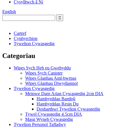
Cysylltwch â Ni
English
Cartref
Cynhyrchion
Tywelion Cywasgedig
Categorïau
Wipes Sych Heb eu Gwehyddu
Wipes Sych Canister
Wipes Glanhau Aml-bwrpas
Wipes Glanhau Diwydiannol
Tywelion Cywasgedig
Meinwe Darn Arian Cywasgedig 2cm DIA
Hambyrddau Bambŵ
Hambyrddau Resin Du
Dosbarthwr Tywelion Cywasgedig
Tywel Cywasgedig 4.5cm DIA
Masg Wyneb Cywasgedig
Tywelion Personol Tafladwy