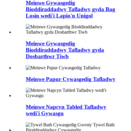
Meinwe Gywasgedig
Bioddiraddadwy Tafladwy gyda Bag
Losin wedi'i Lapio'n Unigol
Meinwe Gywasgedig
Bioddiraddadwy Tafladwy gyda
Dosbarthwr Tiwb
Meinwe Papur Cywasgedig Tafladwy
Meinwe Napcyn Tabled Tafladwy
wedi'i Gywasgu