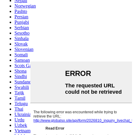
Nepali
Norwegian
Pashto
Persian
Punjabi
Serbian
Sesotho
Sinhala
Slovak
Slovenian
Somali
Samoan
Scots Gaelic
Shona
Sindhi
Sundanese
Swahili
Tajik
Tamil
Telugu
Thai
Ukrainian
Urdu
Uzbek
Vietnamese