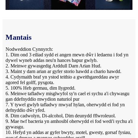
Mantais
Nodweddion Cynnyrch:
1. Dim ond 3 eiliad sydd ei angen mewn dŵr i ledaenu i fod yn
dywel wyneb addas neu'n hances bapur gwlyb.
2. Meinwe gywasgedig Arddull Darn Arian Hud.
3. Maint y darn arian ar gyfer storio hawdd a chario hawdd.
4. Cydymaith braf yn ystod teithio a gweithgareddau awyr
agored fel golff, pysgota.
5. 100% Heb germau, dim llygredd.
6. Meinwe tafladwy misglwyfol sy'n cael ei sychu a'i chywasgu
gan ddefnyddio mwydion naturiol pur
7. Y tywel gwlyb tafladwy mwyaf hylan, oherwydd ei fod yn
defnyddio dŵr yfed.
8. Dim cadwolyn, Di-alcohol, Dim deunydd fflwroleuol.
9. Mae twf bacteria yn amhosibl oherwydd ei fod wedi'i sychu a'i
gywasgu.
10. Hefyd yn addas ar gyfer bwyty, motel, gwesty, gorsaf fysiau,
gorsaf drenau a mannau cyhoeddus eraill.