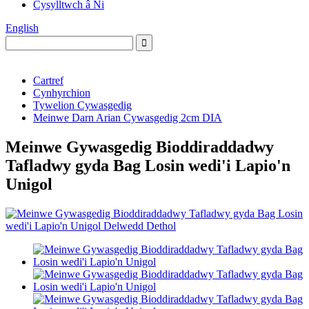
Cysylltwch â Ni
English
Cartref
Cynhyrchion
Tywelion Cywasgedig
Meinwe Darn Arian Cywasgedig 2cm DIA
Meinwe Gywasgedig Bioddiraddadwy
Tafladwy gyda Bag Losin wedi'i Lapio'n
Unigol