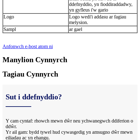
ddefnyddio, yn fioddiraddadwy,
yn gyfleus i'w gario
Logo
Logo wedi'i addasu ar fagiau
melysion.
Sampl
ar gael
Anfonwch e-bost atom ni
Manylion Cynnyrch
Tagiau Cynnyrch
Sut i ddefnyddio?
Y cam cyntaf: rhowch mewn dŵr neu ychwanegwch ddiferion o
ddŵr.
Yr ail gam: bydd tywel hud cywasgedig yn amsugno dŵr mewn
eiliadau ac yn ehangu.