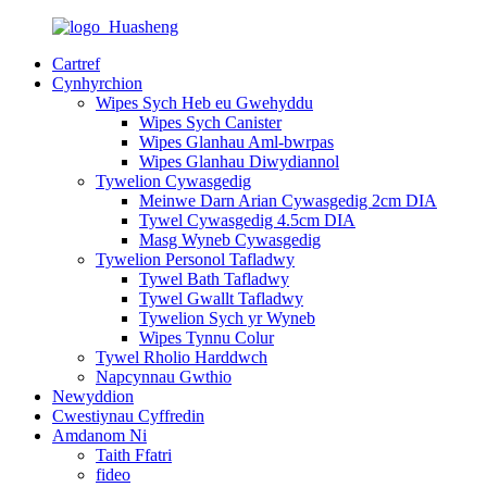
Cartref
Cynhyrchion
Wipes Sych Heb eu Gwehyddu
Wipes Sych Canister
Wipes Glanhau Aml-bwrpas
Wipes Glanhau Diwydiannol
Tywelion Cywasgedig
Meinwe Darn Arian Cywasgedig 2cm DIA
Tywel Cywasgedig 4.5cm DIA
Masg Wyneb Cywasgedig
Tywelion Personol Tafladwy
Tywel Bath Tafladwy
Tywel Gwallt Tafladwy
Tywelion Sych yr Wyneb
Wipes Tynnu Colur
Tywel Rholio Harddwch
Napcynnau Gwthio
Newyddion
Cwestiynau Cyffredin
Amdanom Ni
Taith Ffatri
fideo