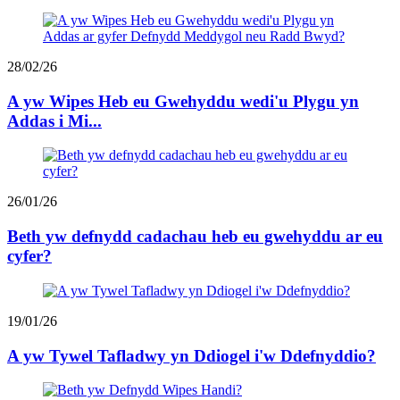
28/02/26
A yw Wipes Heb eu Gwehyddu wedi'u Plygu yn
Addas i Mi...
26/01/26
Beth yw defnydd cadachau heb eu gwehyddu ar eu
cyfer?
19/01/26
A yw Tywel Tafladwy yn Ddiogel i'w Ddefnyddio?