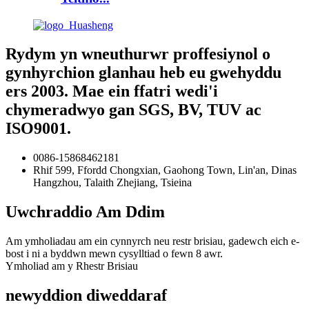
Rydym yn wneuthurwr proffesiynol o
gynhyrchion glanhau heb eu gwehyddu
ers 2003. Mae ein ffatri wedi'i
chymeradwyo gan SGS, BV, TUV ac
ISO9001.
0086-15868462181
Rhif 599, Ffordd Chongxian, Gaohong Town, Lin'an, Dinas
Hangzhou, Talaith Zhejiang, Tsieina
Uwchraddio Am Ddim
Am ymholiadau am ein cynnyrch neu restr brisiau, gadewch eich e-
bost i ni a byddwn mewn cysylltiad o fewn 8 awr.
Ymholiad am y Rhestr Brisiau
newyddion diweddaraf