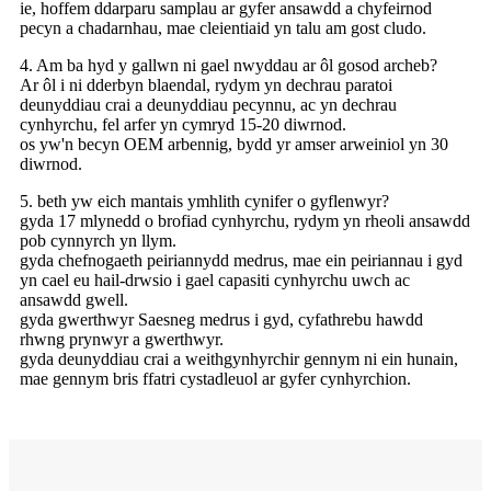
ie, hoffem ddarparu samplau ar gyfer ansawdd a chyfeirnod
pecyn a chadarnhau, mae cleientiaid yn talu am gost cludo.
4. Am ba hyd y gallwn ni gael nwyddau ar ôl gosod archeb?
Ar ôl i ni dderbyn blaendal, rydym yn dechrau paratoi
deunyddiau crai a deunyddiau pecynnu, ac yn dechrau
cynhyrchu, fel arfer yn cymryd 15-20 diwrnod.
os yw'n becyn OEM arbennig, bydd yr amser arweiniol yn 30
diwrnod.
5. beth yw eich mantais ymhlith cynifer o gyflenwyr?
gyda 17 mlynedd o brofiad cynhyrchu, rydym yn rheoli ansawdd
pob cynnyrch yn llym.
gyda chefnogaeth peiriannydd medrus, mae ein peiriannau i gyd
yn cael eu hail-drwsio i gael capasiti cynhyrchu uwch ac
ansawdd gwell.
gyda gwerthwyr Saesneg medrus i gyd, cyfathrebu hawdd
rhwng prynwyr a gwerthwyr.
gyda deunyddiau crai a weithgynhyrchir gennym ni ein hunain,
mae gennym bris ffatri cystadleuol ar gyfer cynhyrchion.