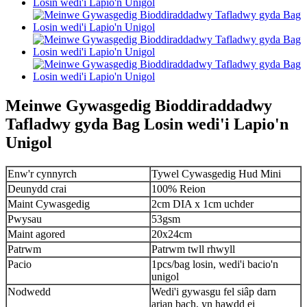
Meinwe Gywasgedig Bioddiraddadwy
Tafladwy gyda Bag Losin wedi'i Lapio'n
Unigol
Enw'r cynnyrch
Tywel Cywasgedig Hud Mini
Deunydd crai
100% Reion
Maint Cywasgedig
2cm DIA x 1cm uchder
Pwysau
53gsm
Maint agored
20x24cm
Patrwm
Patrwm twll rhwyll
Pacio
1pcs/bag losin, wedi'i bacio'n
unigol
Nodwedd
Wedi'i gywasgu fel siâp darn
arian bach, yn hawdd ei