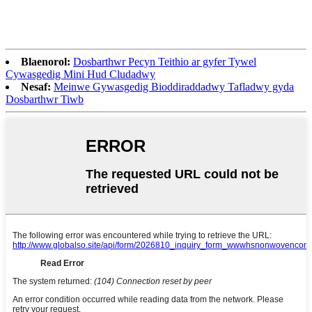
Blaenorol:
Dosbarthwr Pecyn Teithio ar gyfer Tywel
Cywasgedig Mini Hud Cludadwy
Nesaf:
Meinwe Gywasgedig Bioddiraddadwy Tafladwy gyda
Dosbarthwr Tiwb