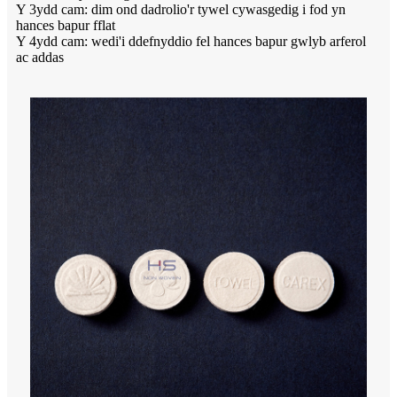
Y 3ydd cam: dim ond dadrolio'r tywel cywasgedig i fod yn
hances bapur fflat
Y 4ydd cam: wedi'i ddefnyddio fel hances bapur gwlyb arferol
ac addas