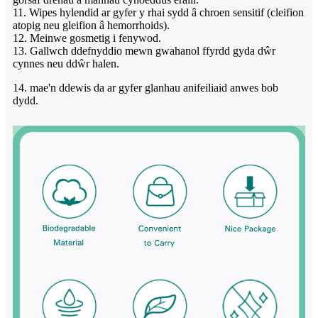
11. Wipes hylendid ar gyfer y rhai sydd â chroen sensitif (cleifion
atopig neu gleifion â hemorrhoids).
12. Meinwe gosmetig i fenywod.
13. Gallwch ddefnyddio mewn gwahanol ffyrdd gyda dŵr
cynnes neu ddŵr halen.
14. mae'n ddewis da ar gyfer glanhau anifeiliaid anwes bob
dydd.