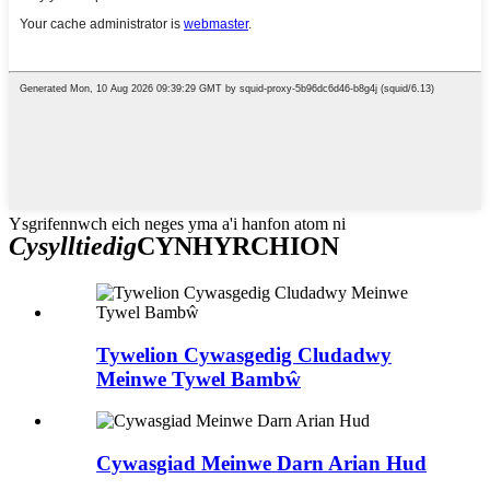
Ysgrifennwch eich neges yma a'i hanfon atom ni
Cysylltiedig
CYNHYRCHION
Tywelion Cywasgedig Cludadwy
Meinwe Tywel Bambŵ
Cywasgiad Meinwe Darn Arian Hud