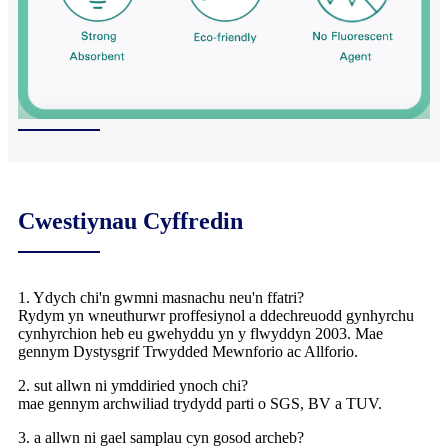
Cwestiynau Cyffredin
1. Ydych chi'n gwmni masnachu neu'n ffatri?
Rydym yn wneuthurwr proffesiynol a ddechreuodd gynhyrchu
cynhyrchion heb eu gwehyddu yn y flwyddyn 2003. Mae
gennym Dystysgrif Trwydded Mewnforio ac Allforio.
2. sut allwn ni ymddiried ynoch chi?
mae gennym archwiliad trydydd parti o SGS, BV a TUV.
3. a allwn ni gael samplau cyn gosod archeb?