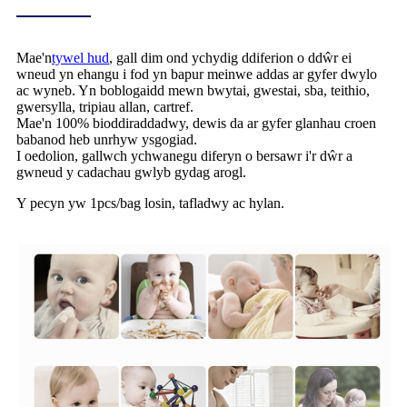
Mae'n
tywel hud
, gall dim ond ychydig ddiferion o ddŵr ei
wneud yn ehangu i fod yn bapur meinwe addas ar gyfer dwylo
ac wyneb. Yn boblogaidd mewn bwytai, gwestai, sba, teithio,
gwersylla, tripiau allan, cartref.
Mae'n 100% bioddiraddadwy, dewis da ar gyfer glanhau croen
babanod heb unrhyw ysgogiad.
I oedolion, gallwch ychwanegu diferyn o bersawr i'r dŵr a
gwneud y cadachau gwlyb gydag arogl.
Y pecyn yw 1pcs/bag losin, tafladwy ac hylan.