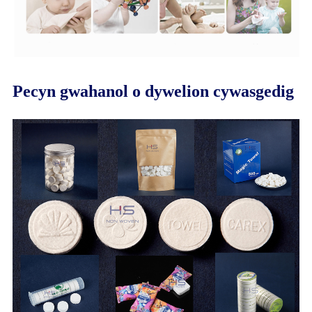
Pecyn gwahanol o dywelion cywasgedig