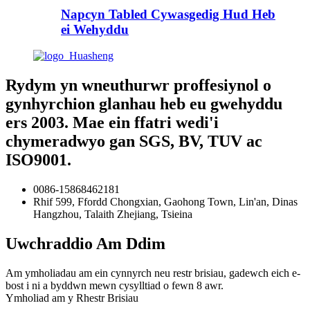
Napcyn Tabled Cywasgedig Hud Heb
ei Wehyddu
Rydym yn wneuthurwr proffesiynol o
gynhyrchion glanhau heb eu gwehyddu
ers 2003. Mae ein ffatri wedi'i
chymeradwyo gan SGS, BV, TUV ac
ISO9001.
0086-15868462181
Rhif 599, Ffordd Chongxian, Gaohong Town, Lin'an, Dinas
Hangzhou, Talaith Zhejiang, Tsieina
Uwchraddio Am Ddim
Am ymholiadau am ein cynnyrch neu restr brisiau, gadewch eich e-
bost i ni a byddwn mewn cysylltiad o fewn 8 awr.
Ymholiad am y Rhestr Brisiau