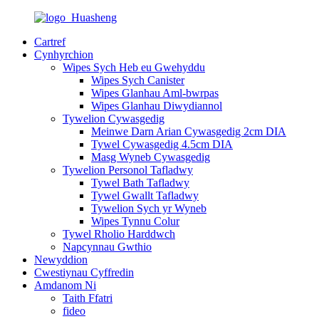
Cartref
Cynhyrchion
Wipes Sych Heb eu Gwehyddu
Wipes Sych Canister
Wipes Glanhau Aml-bwrpas
Wipes Glanhau Diwydiannol
Tywelion Cywasgedig
Meinwe Darn Arian Cywasgedig 2cm DIA
Tywel Cywasgedig 4.5cm DIA
Masg Wyneb Cywasgedig
Tywelion Personol Tafladwy
Tywel Bath Tafladwy
Tywel Gwallt Tafladwy
Tywelion Sych yr Wyneb
Wipes Tynnu Colur
Tywel Rholio Harddwch
Napcynnau Gwthio
Newyddion
Cwestiynau Cyffredin
Amdanom Ni
Taith Ffatri
fideo