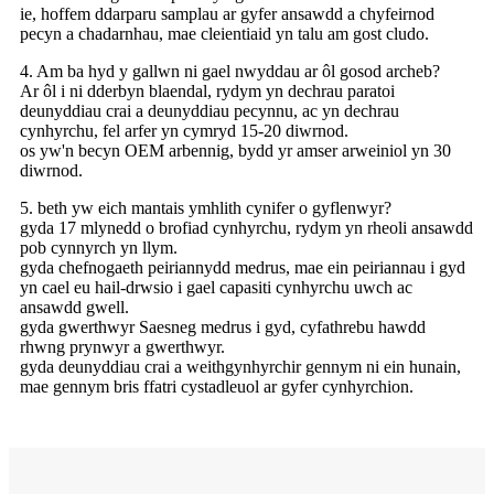
ie, hoffem ddarparu samplau ar gyfer ansawdd a chyfeirnod
pecyn a chadarnhau, mae cleientiaid yn talu am gost cludo.
4. Am ba hyd y gallwn ni gael nwyddau ar ôl gosod archeb?
Ar ôl i ni dderbyn blaendal, rydym yn dechrau paratoi
deunyddiau crai a deunyddiau pecynnu, ac yn dechrau
cynhyrchu, fel arfer yn cymryd 15-20 diwrnod.
os yw'n becyn OEM arbennig, bydd yr amser arweiniol yn 30
diwrnod.
5. beth yw eich mantais ymhlith cynifer o gyflenwyr?
gyda 17 mlynedd o brofiad cynhyrchu, rydym yn rheoli ansawdd
pob cynnyrch yn llym.
gyda chefnogaeth peiriannydd medrus, mae ein peiriannau i gyd
yn cael eu hail-drwsio i gael capasiti cynhyrchu uwch ac
ansawdd gwell.
gyda gwerthwyr Saesneg medrus i gyd, cyfathrebu hawdd
rhwng prynwyr a gwerthwyr.
gyda deunyddiau crai a weithgynhyrchir gennym ni ein hunain,
mae gennym bris ffatri cystadleuol ar gyfer cynhyrchion.