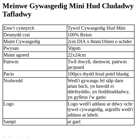
Meinwe Gywasgedig Mini Hud Cludadwy
Tafladwy
Enw'r cynnyrch
Tywel Cywasgedig Hud Mini
Deunydd crai
100% Reion
Maint Cywasgedig
2cm DIA x 8mm/10mm o uchder
Pwysau
50gsm
Maint agored
22x24cm
Patrwm
Twll rhwyll, diemwnt, patrwm
jacquard
Pacio
100pcs rhydd fesul potel blastig
Nodwedd
Wedi'i gywasgu fel siâp darn
arian bach, yn hawdd ei
ddefnyddio, yn fioddiraddadwy,
yn gyfleus i'w gario
Logo
Logo wedi'i addasu ar ddwy ochr
tywel cywasgedig, argraffu wedi'i
addasu ar labeli.
Sampl
ar gael