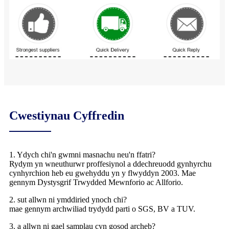
Cwestiynau Cyffredin
1. Ydych chi'n gwmni masnachu neu'n ffatri?
Rydym yn wneuthurwr proffesiynol a ddechreuodd gynhyrchu
cynhyrchion heb eu gwehyddu yn y flwyddyn 2003. Mae
gennym Dystysgrif Trwydded Mewnforio ac Allforio.
2. sut allwn ni ymddiried ynoch chi?
mae gennym archwiliad trydydd parti o SGS, BV a TUV.
3. a allwn ni gael samplau cyn gosod archeb?