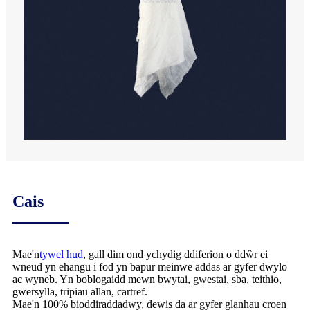
Cais
Mae'n
tywel hud
, gall dim ond ychydig ddiferion o ddŵr ei
wneud yn ehangu i fod yn bapur meinwe addas ar gyfer dwylo
ac wyneb. Yn boblogaidd mewn bwytai, gwestai, sba, teithio,
gwersylla, tripiau allan, cartref.
Mae'n 100% bioddiraddadwy, dewis da ar gyfer glanhau croen