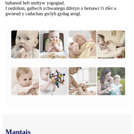
babanod heb unrhyw ysgogiad.
I oedolion, gallwch ychwanegu diferyn o bersawr i'r dŵr a
gwneud y cadachau gwlyb gydag arogl.
Mantais