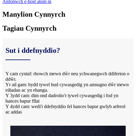
Anfonwch e-bost atom ni
Manylion Cynnyrch
Tagiau Cynnyrch
Sut i ddefnyddio?
Y cam cyntaf: rhowch mewn dŵr neu ychwanegwch ddiferion o
ddŵr.
Yr ail gam: bydd tywel hud cywasgedig yn amsugno dŵr mewn
eiliadau ac yn ehangu.
Y 3ydd cam: dim ond dadrolio'r tywel cywasgedig i fod yn
hances bapur fflat
Y 4ydd cam: wedi'i ddefnyddio fel hances bapur gwlyb arferol
ac addas