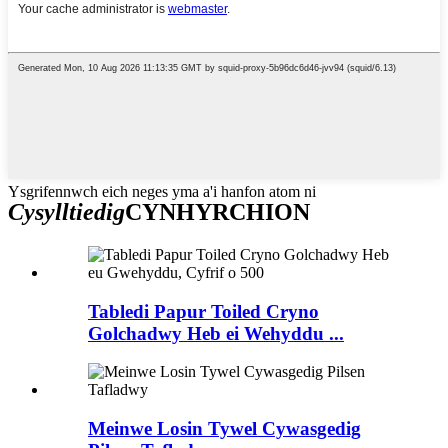
Ysgrifennwch eich neges yma a'i hanfon atom ni
Cysylltiedig
CYNHYRCHION
Tabledi Papur Toiled Cryno
Golchadwy Heb ei Wehyddu ...
Meinwe Losin Tywel Cywasgedig