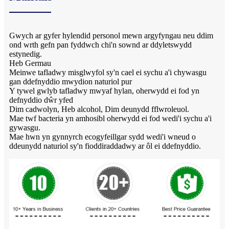
Gwych ar gyfer hylendid personol mewn argyfyngau neu ddim
ond wrth gefn pan fyddwch chi'n sownd ar ddyletswydd
estynedig.
Heb Germau
Meinwe tafladwy misglwyfol sy'n cael ei sychu a'i chywasgu
gan ddefnyddio mwydion naturiol pur
Y tywel gwlyb tafladwy mwyaf hylan, oherwydd ei fod yn
defnyddio dŵr yfed
Dim cadwolyn, Heb alcohol, Dim deunydd fflwroleuol.
Mae twf bacteria yn amhosibl oherwydd ei fod wedi'i sychu a'i
gywasgu.
Mae hwn yn gynnyrch ecogyfeillgar sydd wedi'i wneud o
ddeunydd naturiol sy'n fioddiraddadwy ar ôl ei ddefnyddio.