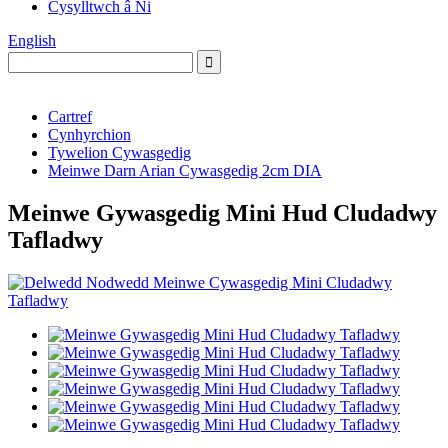
Cysylltwch â Ni
English
Cartref
Cynhyrchion
Tywelion Cywasgedig
Meinwe Darn Arian Cywasgedig 2cm DIA
Meinwe Gywasgedig Mini Hud Cludadwy
Tafladwy