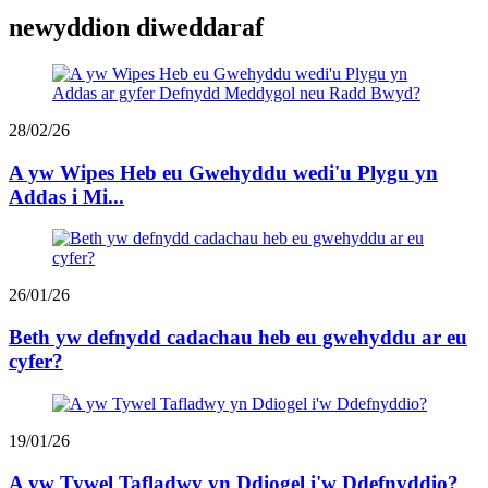
newyddion diweddaraf
28/02/26
A yw Wipes Heb eu Gwehyddu wedi'u Plygu yn
Addas i Mi...
26/01/26
Beth yw defnydd cadachau heb eu gwehyddu ar eu
cyfer?
19/01/26
A yw Tywel Tafladwy yn Ddiogel i'w Ddefnyddio?