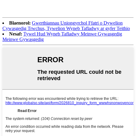
Blaenorol:
Gwerthiannau Uniongyrchol Ffatri o Dywelion
Cywasgedig Trwchus, Tywelion Wyneb Tafladwy ar gyfer Teithio
Nesaf:
Tywel Hud Wyneb Tafladwy Meinwe Gywasgedig
Meinwe Gywasgedig