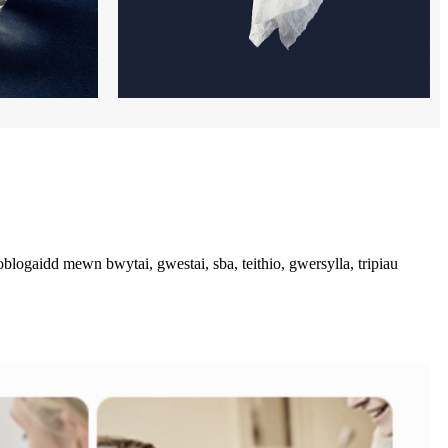
logaidd mewn bwytai, gwestai, sba, teithio, gwersylla, tripiau