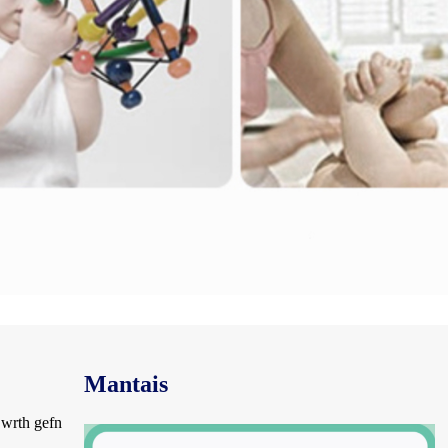
Mantais
wrth gefn