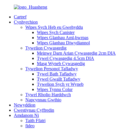
Cartref
Cynhyrchion
Wipes Sych Heb eu Gwehyddu
Wipes Sych Canister
Wipes Glanhau Aml-bwrpas
Wipes Glanhau Diwydiannol
Tywelion Cywasgedig
Meinwe Darn Arian Cywasgedig 2cm DIA
Tywel Cywasgedig 4.5cm DIA
Masg Wyneb Cywasgedig
Tywelion Personol Tafladwy
Tywel Bath Tafladwy
Tywel Gwallt Tafladwy
Tywelion Sych yr Wyneb
Wipes Tynnu Colur
Tywel Rholio Harddwch
Napcynnau Gwthio
Newyddion
Cwestiynau Cyffredin
Amdanom Ni
Taith Ffatri
fideo