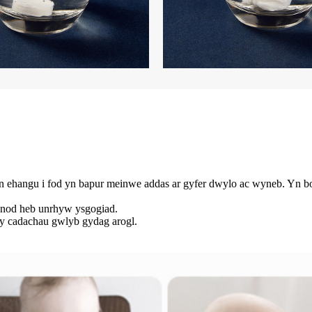
n ehangu i fod yn bapur meinwe addas ar gyfer dwylo ac wyneb. Yn bob
anod heb unrhyw ysgogiad.
 y cadachau gwlyb gydag arogl.