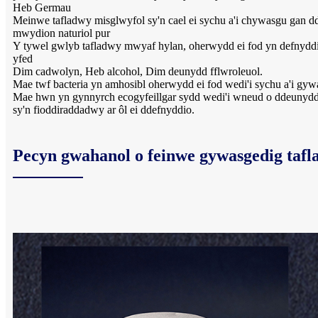
Heb Germau
Meinwe tafladwy misglwyfol sy'n cael ei sychu a'i chywasgu gan d
mwydion naturiol pur
Y tywel gwlyb tafladwy mwyaf hylan, oherwydd ei fod yn defnydd
yfed
Dim cadwolyn, Heb alcohol, Dim deunydd fflwroleuol.
Mae twf bacteria yn amhosibl oherwydd ei fod wedi'i sychu a'i gyw
Mae hwn yn gynnyrch ecogyfeillgar sydd wedi'i wneud o ddeunydd 
sy'n fioddiraddadwy ar ôl ei ddefnyddio.
Pecyn gwahanol o feinwe gywasgedig taf