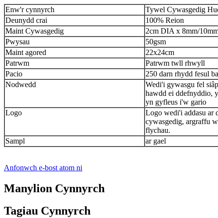
Enw'r cynnyrch
Tywel Cywasgedig Hu
Deunydd crai
100% Reion
Maint Cywasgedig
2cm DIA x 8mm/10mm 
Pwysau
50gsm
Maint agored
22x24cm
Patrwm
Patrwm twll rhwyll
Pacio
250 darn rhydd fesul b
Nodwedd
Wedi'i gywasgu fel siâp
hawdd ei ddefnyddio, 
yn gyfleus i'w gario
Logo
Logo wedi'i addasu ar
cywasgedig, argraffu we
flychau.
Sampl
ar gael
Anfonwch e-bost atom ni
Manylion Cynnyrch
Tagiau Cynnyrch