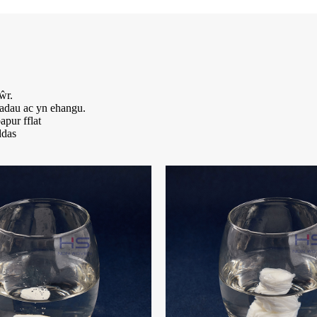
ŵr.
adau ac yn ehangu.
pur fflat
ddas