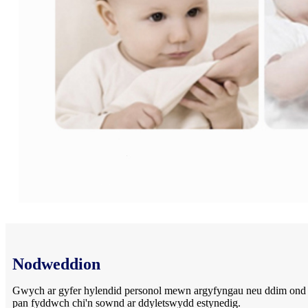
Nodweddion
Gwych ar gyfer hylendid personol mewn argyfyngau neu ddim ond 
pan fyddwch chi'n sownd ar ddyletswydd estynedig.