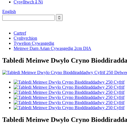
Cysylltwch â Ni
English
Cartref
Cynhyrchion
Tywelion Cywasgedig
Meinwe Darn Arian Cywasgedig 2cm DIA
Tabledi Meinwe Dwylo Cryno Bioddiradda
Tabledi Meinwe Dwylo Cryno Bioddiradda