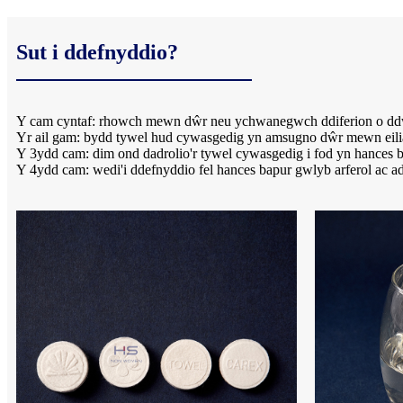
Sut i ddefnyddio?
Y cam cyntaf: rhowch mewn dŵr neu ychwanegwch ddiferion o dd
Yr ail gam: bydd tywel hud cywasgedig yn amsugno dŵr mewn eili
Y 3ydd cam: dim ond dadrolio'r tywel cywasgedig i fod yn hances ba
Y 4ydd cam: wedi'i ddefnyddio fel hances bapur gwlyb arferol ac a