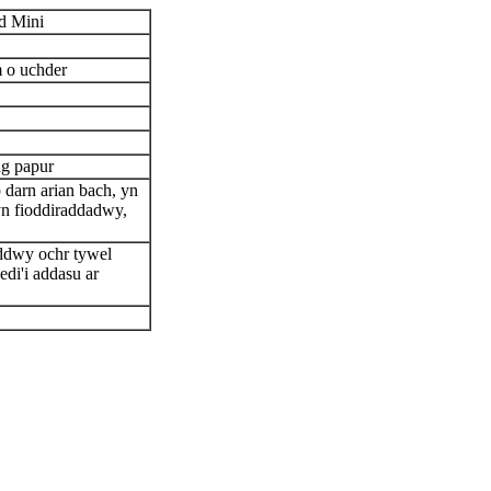
d Mini
o uchder
ag papur
 darn arian bach, yn
yn fioddiraddadwy,
 ddwy ochr tywel
di'i addasu ar