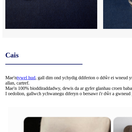
Cais
Mae'n
tywel hud
, gall dim ond ychydig ddiferion o ddŵr ei wneud y
allan, cartref.
Mae'n 100% bioddiraddadwy, dewis da ar gyfer glanhau croen bab
I oedolion, gallwch ychwanegu diferyn o bersawr i'r dŵr a gwneud