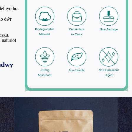
defnyddio
io dŵr
asgu.
naturiol
ladwy