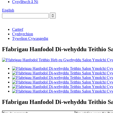
Cysylltwch â Ni
English
Cartref
Cynhyrchion
Tywelion Cywasgedig
Ffabrigau Hanfodol Di-wehyddu Teithio 
Ffabrigau Hanfodol Di-wehyddu Teithio 