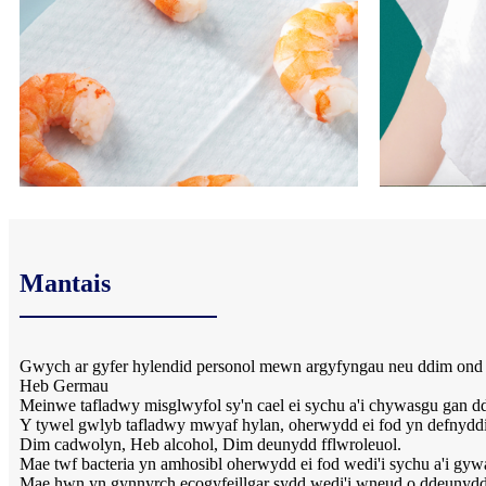
Mantais
Gwych ar gyfer hylendid personol mewn argyfyngau neu ddim ond 
Heb Germau
Meinwe tafladwy misglwyfol sy'n cael ei sychu a'i chywasgu gan d
Y tywel gwlyb tafladwy mwyaf hylan, oherwydd ei fod yn defnydd
Dim cadwolyn, Heb alcohol, Dim deunydd fflwroleuol.
Mae twf bacteria yn amhosibl oherwydd ei fod wedi'i sychu a'i gyw
Mae hwn yn gynnyrch ecogyfeillgar sydd wedi'i wneud o ddeunydd n