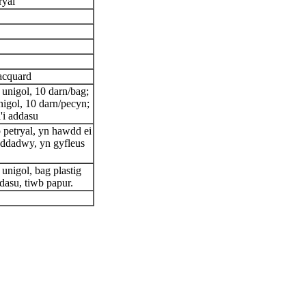
ryal
acquard
 unigol, 10 darn/bag;
unigol, 10 darn/pecyn;
'i addasu
 petryal, yn hawdd ei
addadwy, yn gyfleus
 unigol, bag plastig
dasu, tiwb papur.