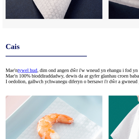
Cais
Mae'n
tywel hud
, dim ond angen dŵr i'w wneud yn ehangu i fod yn fe
Mae'n 100% bioddiraddadwy, dewis da ar gyfer glanhau croen bab
I oedolion, gallwch ychwanegu diferyn o bersawr i'r dŵr a gwneud