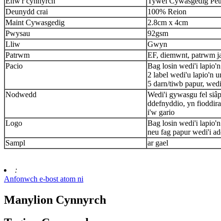
Enw'r cynnyrch
Tywel Cywasgedig Pet
Deunydd crai
100% Reion
Maint Cywasgedig
2.8cm x 4cm
Pwysau
92gsm
Lliw
Gwyn
Patrwm
EF, diemwnt, patrwm j
Pacio
Bag losin wedi'i lapio'n
2 label wedi'u lapio'n 
5 darn/tiwb papur, wedi
Nodwedd
Wedi'i gywasgu fel siâp
ddefnyddio, yn fioddir
i'w gario
Logo
Bag losin wedi'i lapio'n
neu fag papur wedi'i ad
Sampl
ar gael
:
Anfonwch e-bost atom ni
Manylion Cynnyrch