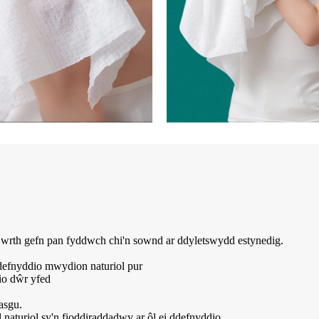
wrth gefn pan fyddwch chi'n sownd ar ddyletswydd estynedig.
defnyddio mwydion naturiol pur
io dŵr yfed
asgu.
aturiol sy'n fioddiraddadwy ar ôl ei ddefnyddio.