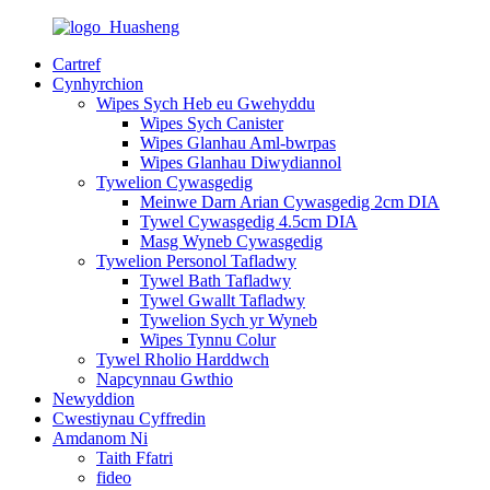
Cartref
Cynhyrchion
Wipes Sych Heb eu Gwehyddu
Wipes Sych Canister
Wipes Glanhau Aml-bwrpas
Wipes Glanhau Diwydiannol
Tywelion Cywasgedig
Meinwe Darn Arian Cywasgedig 2cm DIA
Tywel Cywasgedig 4.5cm DIA
Masg Wyneb Cywasgedig
Tywelion Personol Tafladwy
Tywel Bath Tafladwy
Tywel Gwallt Tafladwy
Tywelion Sych yr Wyneb
Wipes Tynnu Colur
Tywel Rholio Harddwch
Napcynnau Gwthio
Newyddion
Cwestiynau Cyffredin
Amdanom Ni
Taith Ffatri
fideo