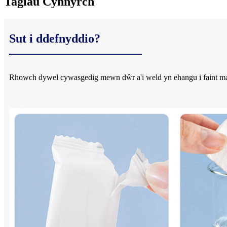
Tagiau Cynnyrch
Sut i ddefnyddio?
Rhowch dywel cywasgedig mewn dŵr a'i weld yn ehangu i faint mawr,