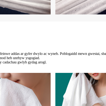
inwe addas ar gyfer dwylo ac wyneb. Poblogaidd mewn gwestai, sba, tei
anod heb unrhyw ysgogiad.
 y cadachau gwlyb gydag arogl.