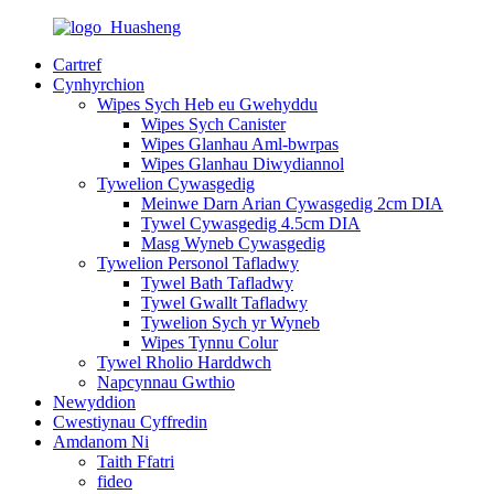
Cartref
Cynhyrchion
Wipes Sych Heb eu Gwehyddu
Wipes Sych Canister
Wipes Glanhau Aml-bwrpas
Wipes Glanhau Diwydiannol
Tywelion Cywasgedig
Meinwe Darn Arian Cywasgedig 2cm DIA
Tywel Cywasgedig 4.5cm DIA
Masg Wyneb Cywasgedig
Tywelion Personol Tafladwy
Tywel Bath Tafladwy
Tywel Gwallt Tafladwy
Tywelion Sych yr Wyneb
Wipes Tynnu Colur
Tywel Rholio Harddwch
Napcynnau Gwthio
Newyddion
Cwestiynau Cyffredin
Amdanom Ni
Taith Ffatri
fideo