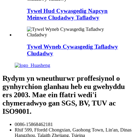
Tywel Hud Cywasgedig Napcyn
Meinwe Cludadwy Tafladwy
Tywel Wyneb Cywasgedig Tafladwy
Cludadwy
Rydym yn wneuthurwr proffesiynol o
gynhyrchion glanhau heb eu gwehyddu
ers 2003. Mae ein ffatri wedi'i
chymeradwyo gan SGS, BV, TUV ac
ISO9001.
0086-15868462181
Rhif 599, Ffordd Chongxian, Gaohong Town, Lin'an, Dinas
Hangzhou, Talaith Zhejiang, Tsieina