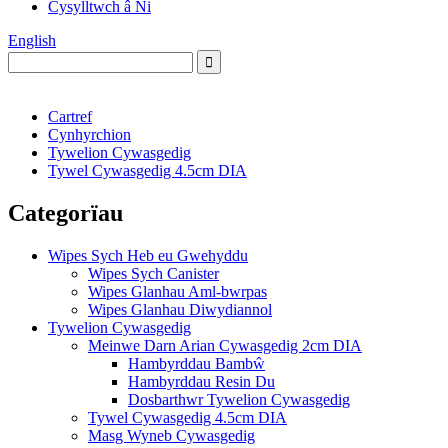
Cysylltwch â Ni
English
Cartref
Cynhyrchion
Tywelion Cywasgedig
Tywel Cywasgedig 4.5cm DIA
Categorïau
Wipes Sych Heb eu Gwehyddu
Wipes Sych Canister
Wipes Glanhau Aml-bwrpas
Wipes Glanhau Diwydiannol
Tywelion Cywasgedig
Meinwe Darn Arian Cywasgedig 2cm DIA
Hambyrddau Bambŵ
Hambyrddau Resin Du
Dosbarthwr Tywelion Cywasgedig
Tywel Cywasgedig 4.5cm DIA
Masg Wyneb Cywasgedig