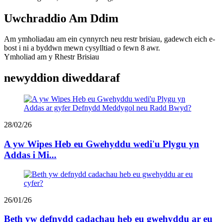
Uwchraddio Am Ddim
Am ymholiadau am ein cynnyrch neu restr brisiau, gadewch eich e-
bost i ni a byddwn mewn cysylltiad o fewn 8 awr.
Ymholiad am y Rhestr Brisiau
newyddion diweddaraf
28/02/26
A yw Wipes Heb eu Gwehyddu wedi'u Plygu yn
Addas i Mi...
26/01/26
Beth yw defnydd cadachau heb eu gwehyddu ar eu