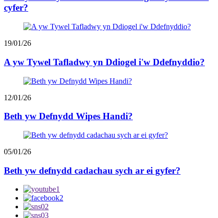
cyfer?
19/01/26
A yw Tywel Tafladwy yn Ddiogel i'w Ddefnyddio?
12/01/26
Beth yw Defnydd Wipes Handi?
05/01/26
Beth yw defnydd cadachau sych ar ei gyfer?