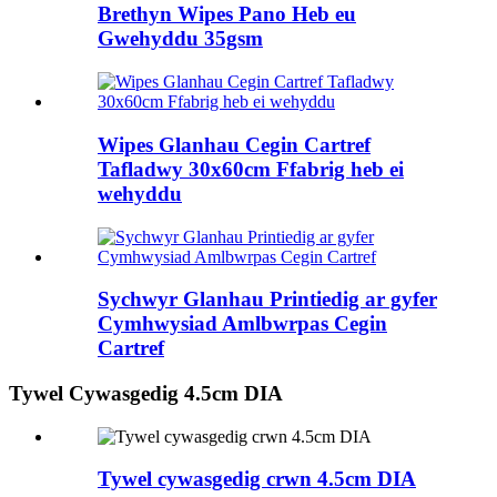
Brethyn Wipes Pano Heb eu
Gwehyddu 35gsm
Wipes Glanhau Cegin Cartref
Tafladwy 30x60cm Ffabrig heb ei
wehyddu
Sychwyr Glanhau Printiedig ar gyfer
Cymhwysiad Amlbwrpas Cegin
Cartref
Tywel Cywasgedig 4.5cm DIA
Tywel cywasgedig crwn 4.5cm DIA