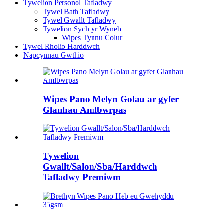
Tywelion Personol Tafladwy
Tywel Bath Tafladwy
Tywel Gwallt Tafladwy
Tywelion Sych yr Wyneb
Wipes Tynnu Colur
Tywel Rholio Harddwch
Napcynnau Gwthio
Wipes Pano Melyn Golau ar gyfer
Glanhau Amlbwrpas
Tywelion
Gwallt/Salon/Sba/Harddwch
Tafladwy Premiwm