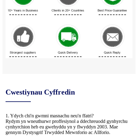
Cwestiynau Cyffredin
1. Ydych chi'n gwmni masnachu neu'n ffatri?
Rydym yn wneuthurwr proffesiynol a ddechreuodd gynhyrchu
cynhyrchion heb eu gwehyddu yn y flwyddyn 2003. Mae
gennym Dystysgrif Trwydded Mewnforio ac Allforio.