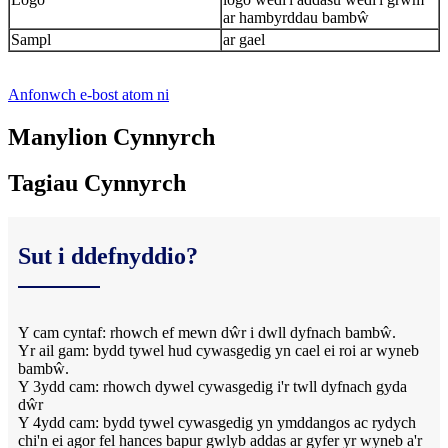
ar hambyrddau bambŵ
Sampl
ar gael
Anfonwch e-bost atom ni
Manylion Cynnyrch
Tagiau Cynnyrch
Sut i ddefnyddio?
Y cam cyntaf: rhowch ef mewn dŵr i dwll dyfnach bambŵ.
Yr ail gam: bydd tywel hud cywasgedig yn cael ei roi ar wyneb
bambŵ.
Y 3ydd cam: rhowch dywel cywasgedig i'r twll dyfnach gyda
dŵr
Y 4ydd cam: bydd tywel cywasgedig yn ymddangos ac rydych
chi'n ei agor fel hances bapur gwlyb addas ar gyfer yr wyneb a'r