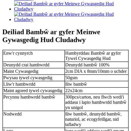
Deiliad Bambŵ ar gyfer Meinwe
Gywasgedig Hud Cludadwy
Enw'r cynnyrch
Hambyrddau Bambŵ ar gyfer
Tywel Cywasgedig Hud
Deunydd crai hambwrdd
Deunydd bambŵ 100%
Maint Cywasgedig
2cm DIA x 8mm/10mm o uchder
Pwysau tywel cywasgedig
50gsm
Lliw'r hambwrdd
lliw bambŵ
Maint agored tywel cywasgedig
22x24cm
Pecynnu hambwrdd bambŵ
300pcs/carton, neu flwch wedi'i
addasu i lapio hambwrdd bambŵ
yn unigol
Nodwedd
lliw bambŵ, deunydd bambŵ,
naturiol, ac ecogyfeillgar, nid
tafladwy
Logo
logo wedi'i addasu wedi'i grwm