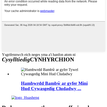
Ysgrifennwch eich neges yma a'i hanfon atom ni
Cysylltiedig
CYNHYRCHION
Hambwrdd Bambŵ ar gyfer Mini
Hud Cywasgedig Cludadwy ...