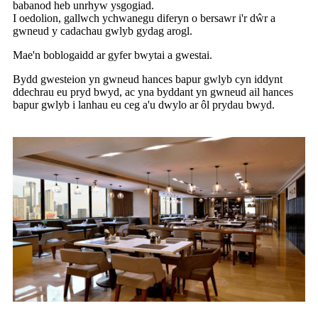
babanod heb unrhyw ysgogiad.
I oedolion, gallwch ychwanegu diferyn o bersawr i'r dŵr a
gwneud y cadachau gwlyb gydag arogl.
Mae'n boblogaidd ar gyfer bwytai a gwestai.
Bydd gwesteion yn gwneud hances bapur gwlyb cyn iddynt
ddechrau eu pryd bwyd, ac yna byddant yn gwneud ail hances
bapur gwlyb i lanhau eu ceg a'u dwylo ar ôl prydau bwyd.