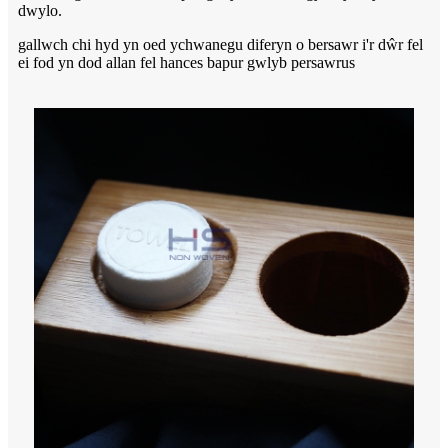
dwylo.
gallwch chi hyd yn oed ychwanegu diferyn o bersawr i'r dŵr fel
ei fod yn dod allan fel hances bapur gwlyb persawrus