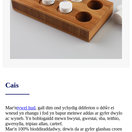
Cais
Mae'n
tywel hud
, gall dim ond ychydig ddiferion o ddŵr ei
wneud yn ehangu i fod yn bapur meinwe addas ar gyfer dwylo
ac wyneb. Yn boblogaidd mewn bwytai, gwestai, sba, teithio,
gwersylla, tripiau allan, cartref.
Mae'n 100% bioddiraddadwy, dewis da ar gyfer glanhau croen