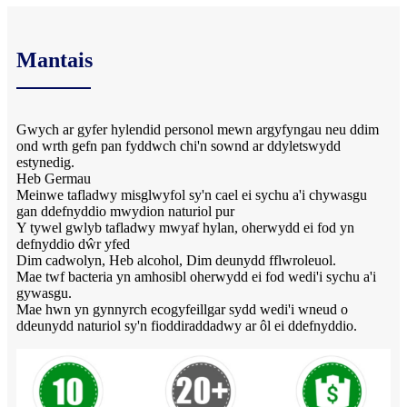
Mantais
Gwych ar gyfer hylendid personol mewn argyfyngau neu ddim
ond wrth gefn pan fyddwch chi'n sownd ar ddyletswydd
estynedig.
Heb Germau
Meinwe tafladwy misglwyfol sy'n cael ei sychu a'i chywasgu
gan ddefnyddio mwydion naturiol pur
Y tywel gwlyb tafladwy mwyaf hylan, oherwydd ei fod yn
defnyddio dŵr yfed
Dim cadwolyn, Heb alcohol, Dim deunydd fflwroleuol.
Mae twf bacteria yn amhosibl oherwydd ei fod wedi'i sychu a'i
gywasgu.
Mae hwn yn gynnyrch ecogyfeillgar sydd wedi'i wneud o
ddeunydd naturiol sy'n fioddiraddadwy ar ôl ei ddefnyddio.