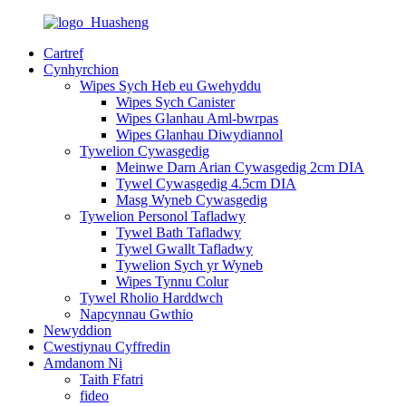
Cartref
Cynhyrchion
Wipes Sych Heb eu Gwehyddu
Wipes Sych Canister
Wipes Glanhau Aml-bwrpas
Wipes Glanhau Diwydiannol
Tywelion Cywasgedig
Meinwe Darn Arian Cywasgedig 2cm DIA
Tywel Cywasgedig 4.5cm DIA
Masg Wyneb Cywasgedig
Tywelion Personol Tafladwy
Tywel Bath Tafladwy
Tywel Gwallt Tafladwy
Tywelion Sych yr Wyneb
Wipes Tynnu Colur
Tywel Rholio Harddwch
Napcynnau Gwthio
Newyddion
Cwestiynau Cyffredin
Amdanom Ni
Taith Ffatri
fideo