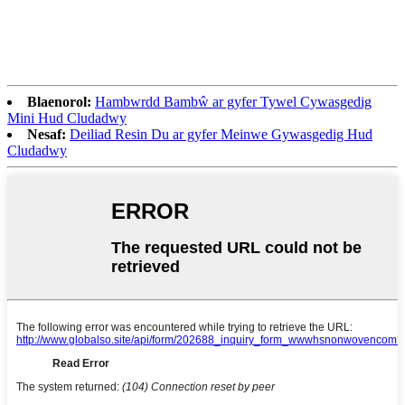
Blaenorol:
Hambwrdd Bambŵ ar gyfer Tywel Cywasgedig
Mini Hud Cludadwy
Nesaf:
Deiliad Resin Du ar gyfer Meinwe Gywasgedig Hud
Cludadwy