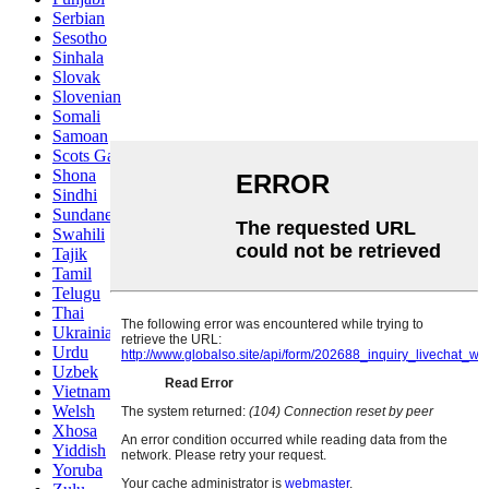
Serbian
Sesotho
Sinhala
Slovak
Slovenian
Somali
Samoan
Scots Gaelic
Shona
Sindhi
Sundanese
Swahili
Tajik
Tamil
Telugu
Thai
Ukrainian
Urdu
Uzbek
Vietnamese
Welsh
Xhosa
Yiddish
Yoruba