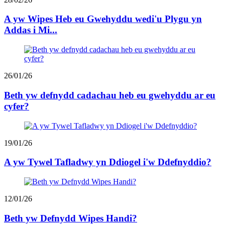
A yw Wipes Heb eu Gwehyddu wedi'u Plygu yn
Addas i Mi...
26/01/26
Beth yw defnydd cadachau heb eu gwehyddu ar eu
cyfer?
19/01/26
A yw Tywel Tafladwy yn Ddiogel i'w Ddefnyddio?
12/01/26
Beth yw Defnydd Wipes Handi?