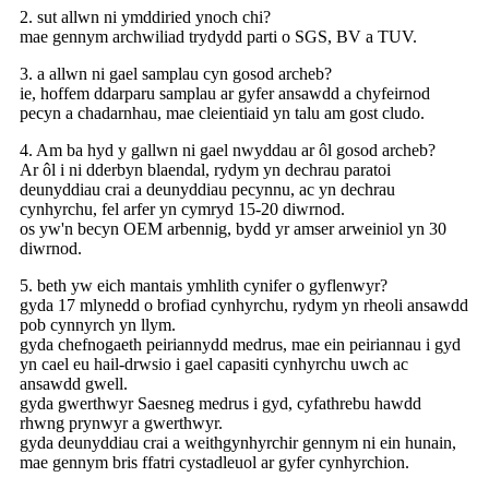
2. sut allwn ni ymddiried ynoch chi?
mae gennym archwiliad trydydd parti o SGS, BV a TUV.
3. a allwn ni gael samplau cyn gosod archeb?
ie, hoffem ddarparu samplau ar gyfer ansawdd a chyfeirnod
pecyn a chadarnhau, mae cleientiaid yn talu am gost cludo.
4. Am ba hyd y gallwn ni gael nwyddau ar ôl gosod archeb?
Ar ôl i ni dderbyn blaendal, rydym yn dechrau paratoi
deunyddiau crai a deunyddiau pecynnu, ac yn dechrau
cynhyrchu, fel arfer yn cymryd 15-20 diwrnod.
os yw'n becyn OEM arbennig, bydd yr amser arweiniol yn 30
diwrnod.
5. beth yw eich mantais ymhlith cynifer o gyflenwyr?
gyda 17 mlynedd o brofiad cynhyrchu, rydym yn rheoli ansawdd
pob cynnyrch yn llym.
gyda chefnogaeth peiriannydd medrus, mae ein peiriannau i gyd
yn cael eu hail-drwsio i gael capasiti cynhyrchu uwch ac
ansawdd gwell.
gyda gwerthwyr Saesneg medrus i gyd, cyfathrebu hawdd
rhwng prynwyr a gwerthwyr.
gyda deunyddiau crai a weithgynhyrchir gennym ni ein hunain,
mae gennym bris ffatri cystadleuol ar gyfer cynhyrchion.