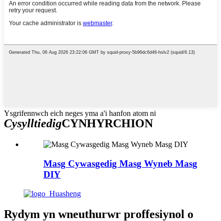
Ysgrifennwch eich neges yma a'i hanfon atom ni
Cysylltiedig
CYNHYRCHION
Masg Cywasgedig Masg Wyneb Masg
DIY
Rydym yn wneuthurwr proffesiynol o