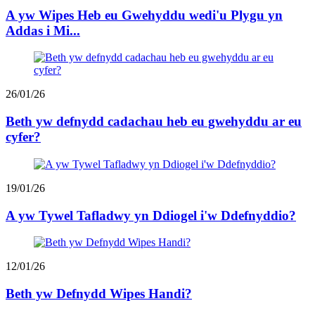
A yw Wipes Heb eu Gwehyddu wedi'u Plygu yn
Addas i Mi...
26/01/26
Beth yw defnydd cadachau heb eu gwehyddu ar eu
cyfer?
19/01/26
A yw Tywel Tafladwy yn Ddiogel i'w Ddefnyddio?
12/01/26
Beth yw Defnydd Wipes Handi?