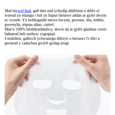
Mae'n
tywel hud
, gall dim ond ychydig ddiferion o ddŵr ei
wneud yn ehangu i fod yn bapur meinwe addas ar gyfer dwylo
ac wyneb. Yn boblogaidd mewn bwytai, gwestai, sba, teithio,
gwersylla, tripiau allan, cartref.
Mae'n 100% bioddiraddadwy, dewis da ar gyfer glanhau croen
babanod heb unrhyw ysgogiad.
I oedolion, gallwch ychwanegu diferyn o bersawr i'r dŵr a
gwneud y cadachau gwlyb gydag arogl.