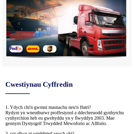
Cwestiynau Cyffredin
1. Ydych chi'n gwmni masnachu neu'n ffatri?
Rydym yn wneuthurwr proffesiynol a ddechreuodd gynhyrchu
cynhyrchion heb eu gwehyddu yn y flwyddyn 2003. Mae
gennym Dystysgrif Trwydded Mewnforio ac Allforio.
2. sut allwn ni ymddiried ynoch chi?