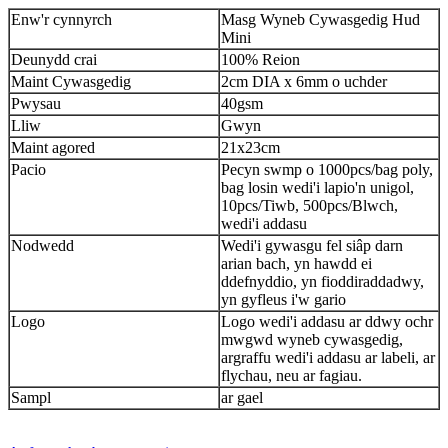
Enw'r cynnyrch
Masg Wyneb Cywasgedig Hud
Mini
Deunydd crai
100% Reion
Maint Cywasgedig
2cm DIA x 6mm o uchder
Pwysau
40gsm
Lliw
Gwyn
Maint agored
21x23cm
Pacio
Pecyn swmp o 1000pcs/bag poly,
bag losin wedi'i lapio'n unigol,
10pcs/Tiwb, 500pcs/Blwch,
wedi'i addasu
Nodwedd
Wedi'i gywasgu fel siâp darn
arian bach, yn hawdd ei
ddefnyddio, yn fioddiraddadwy,
yn gyfleus i'w gario
Logo
Logo wedi'i addasu ar ddwy ochr
mwgwd wyneb cywasgedig,
argraffu wedi'i addasu ar labeli, ar
flychau, neu ar fagiau.
Sampl
ar gael