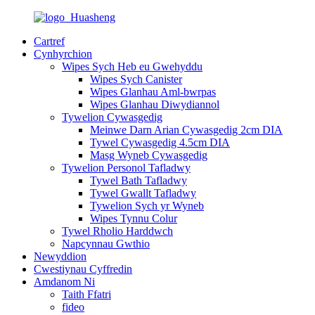
Cartref
Cynhyrchion
Wipes Sych Heb eu Gwehyddu
Wipes Sych Canister
Wipes Glanhau Aml-bwrpas
Wipes Glanhau Diwydiannol
Tywelion Cywasgedig
Meinwe Darn Arian Cywasgedig 2cm DIA
Tywel Cywasgedig 4.5cm DIA
Masg Wyneb Cywasgedig
Tywelion Personol Tafladwy
Tywel Bath Tafladwy
Tywel Gwallt Tafladwy
Tywelion Sych yr Wyneb
Wipes Tynnu Colur
Tywel Rholio Harddwch
Napcynnau Gwthio
Newyddion
Cwestiynau Cyffredin
Amdanom Ni
Taith Ffatri
fideo