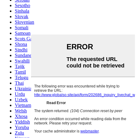
Sesotho
Sinhala
Slovak
Slovenian
Somali
Samoan
Scots Gaelic
Shona
Sindhi
Sundanese
Swahili
Tajik
Tamil
Telugu
Thai
Ukrainian
Urdu
Uzbek
Vietnamese
Welsh
Xhosa
Yiddish
Yoruba
Zulu