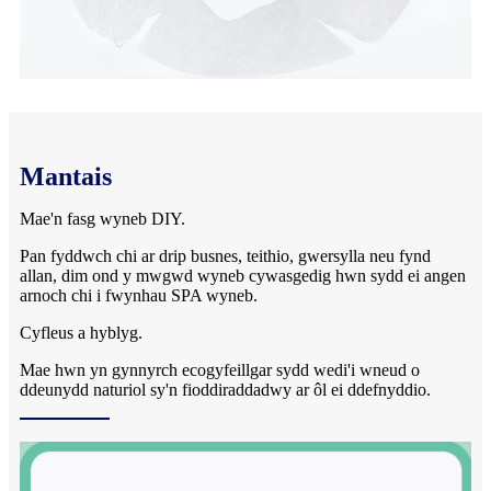
Mantais
Mae'n fasg wyneb DIY.
Pan fyddwch chi ar drip busnes, teithio, gwersylla neu fynd
allan, dim ond y mwgwd wyneb cywasgedig hwn sydd ei angen
arnoch chi i fwynhau SPA wyneb.
Cyfleus a hyblyg.
Mae hwn yn gynnyrch ecogyfeillgar sydd wedi'i wneud o
ddeunydd naturiol sy'n fioddiraddadwy ar ôl ei ddefnyddio.