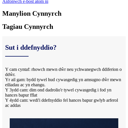
Anfonwch e-bost atom ni
Manylion Cynnyrch
Tagiau Cynnyrch
Sut i ddefnyddio?
Y cam cyntaf: rhowch mewn dŵr neu ychwanegwch ddiferion o
ddŵr.
Yr ail gam: bydd tywel hud cywasgedig yn amsugno dŵr mewn
eiliadau ac yn ehangu.
Y 3ydd cam: dim ond dadrolio'r tywel cywasgedig i fod yn
hances bapur fflat
Y 4ydd cam: wedi'i ddefnyddio fel hances bapur gwlyb arferol
ac addas