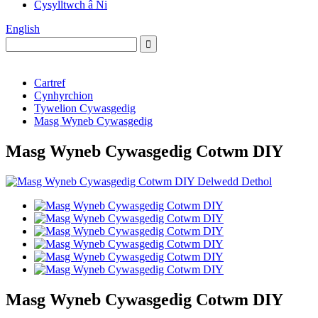
Cysylltwch â Ni
English
Cartref
Cynhyrchion
Tywelion Cywasgedig
Masg Wyneb Cywasgedig
Masg Wyneb Cywasgedig Cotwm DIY
Masg Wyneb Cywasgedig Cotwm DIY