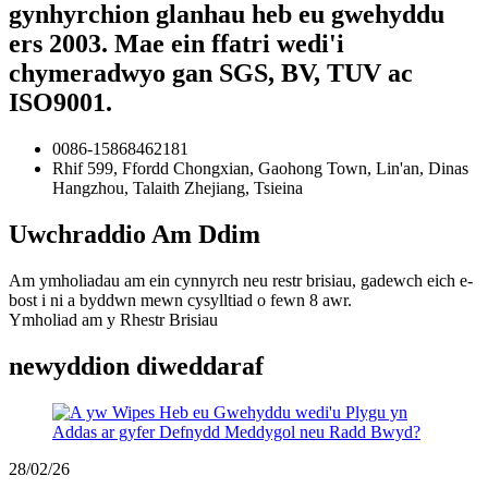
gynhyrchion glanhau heb eu gwehyddu
ers 2003. Mae ein ffatri wedi'i
chymeradwyo gan SGS, BV, TUV ac
ISO9001.
0086-15868462181
Rhif 599, Ffordd Chongxian, Gaohong Town, Lin'an, Dinas
Hangzhou, Talaith Zhejiang, Tsieina
Uwchraddio Am Ddim
Am ymholiadau am ein cynnyrch neu restr brisiau, gadewch eich e-
bost i ni a byddwn mewn cysylltiad o fewn 8 awr.
Ymholiad am y Rhestr Brisiau
newyddion diweddaraf
28/02/26