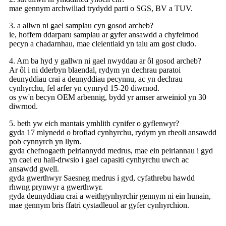
mae gennym archwiliad trydydd parti o SGS, BV a TUV.
3. a allwn ni gael samplau cyn gosod archeb?
ie, hoffem ddarparu samplau ar gyfer ansawdd a chyfeirnod
pecyn a chadarnhau, mae cleientiaid yn talu am gost cludo.
4. Am ba hyd y gallwn ni gael nwyddau ar ôl gosod archeb?
Ar ôl i ni dderbyn blaendal, rydym yn dechrau paratoi
deunyddiau crai a deunyddiau pecynnu, ac yn dechrau
cynhyrchu, fel arfer yn cymryd 15-20 diwrnod.
os yw'n becyn OEM arbennig, bydd yr amser arweiniol yn 30
diwrnod.
5. beth yw eich mantais ymhlith cynifer o gyflenwyr?
gyda 17 mlynedd o brofiad cynhyrchu, rydym yn rheoli ansawdd
pob cynnyrch yn llym.
gyda chefnogaeth peiriannydd medrus, mae ein peiriannau i gyd
yn cael eu hail-drwsio i gael capasiti cynhyrchu uwch ac
ansawdd gwell.
gyda gwerthwyr Saesneg medrus i gyd, cyfathrebu hawdd
rhwng prynwyr a gwerthwyr.
gyda deunyddiau crai a weithgynhyrchir gennym ni ein hunain,
mae gennym bris ffatri cystadleuol ar gyfer cynhyrchion.