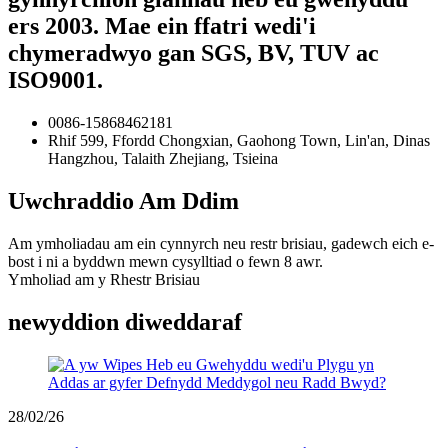
ers 2003. Mae ein ffatri wedi'i
chymeradwyo gan SGS, BV, TUV ac
ISO9001.
0086-15868462181
Rhif 599, Ffordd Chongxian, Gaohong Town, Lin'an, Dinas
Hangzhou, Talaith Zhejiang, Tsieina
Uwchraddio Am Ddim
Am ymholiadau am ein cynnyrch neu restr brisiau, gadewch eich e-
bost i ni a byddwn mewn cysylltiad o fewn 8 awr.
Ymholiad am y Rhestr Brisiau
newyddion diweddaraf
28/02/26