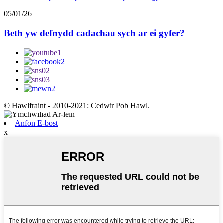
05/01/26
Beth yw defnydd cadachau sych ar ei gyfer?
© Hawlfraint - 2010-2021: Cedwir Pob Hawl.
Anfon E-bost
x