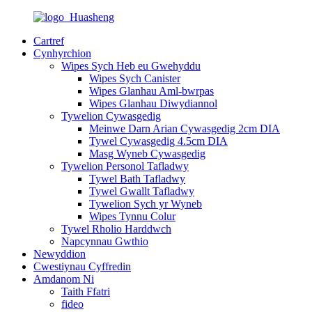
Cartref
Cynhyrchion
Wipes Sych Heb eu Gwehyddu
Wipes Sych Canister
Wipes Glanhau Aml-bwrpas
Wipes Glanhau Diwydiannol
Tywelion Cywasgedig
Meinwe Darn Arian Cywasgedig 2cm DIA
Tywel Cywasgedig 4.5cm DIA
Masg Wyneb Cywasgedig
Tywelion Personol Tafladwy
Tywel Bath Tafladwy
Tywel Gwallt Tafladwy
Tywelion Sych yr Wyneb
Wipes Tynnu Colur
Tywel Rholio Harddwch
Napcynnau Gwthio
Newyddion
Cwestiynau Cyffredin
Amdanom Ni
Taith Ffatri
fideo