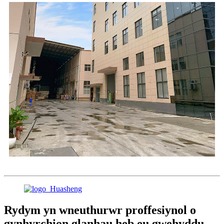
Rydym yn wneuthurwr proffesiynol o
gynhyrchion glanhau heb eu gwehyddu