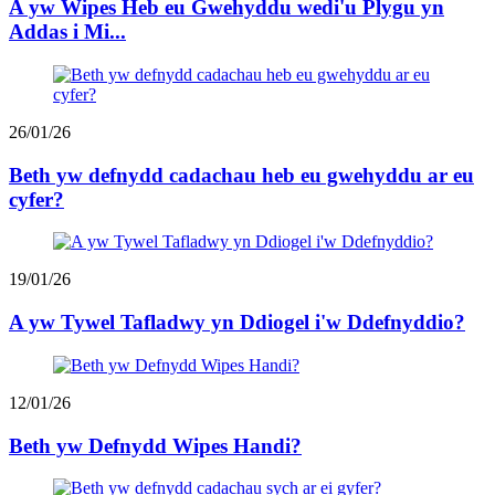
A yw Wipes Heb eu Gwehyddu wedi'u Plygu yn
Addas i Mi...
26/01/26
Beth yw defnydd cadachau heb eu gwehyddu ar eu
cyfer?
19/01/26
A yw Tywel Tafladwy yn Ddiogel i'w Ddefnyddio?
12/01/26
Beth yw Defnydd Wipes Handi?