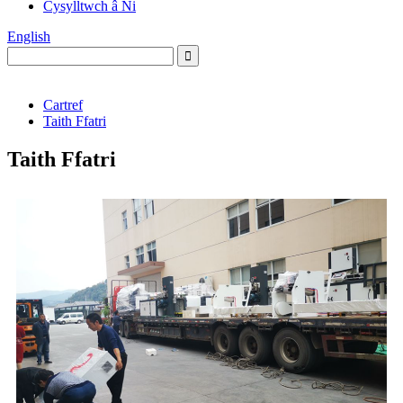
Cysylltwch â Ni
English
Cartref
Taith Ffatri
Taith Ffatri