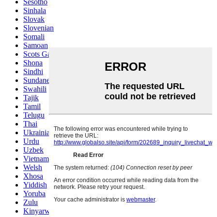
Sesotho
Sinhala
Slovak
Slovenian
Somali
Samoan
Scots Gaelic
Shona
Sindhi
Sundanese
Swahili
Tajik
Tamil
Telugu
Thai
Ukrainian
Urdu
Uzbek
Vietnamese
Welsh
Xhosa
Yiddish
Yoruba
Zulu
Kinyarwanda