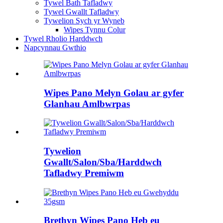
Tywel Bath Tafladwy
Tywel Gwallt Tafladwy
Tywelion Sych yr Wyneb
Wipes Tynnu Colur
Tywel Rholio Harddwch
Napcynnau Gwthio
Wipes Pano Melyn Golau ar gyfer
Glanhau Amlbwrpas
Tywelion
Gwallt/Salon/Sba/Harddwch
Tafladwy Premiwm
Brethyn Wipes Pano Heb eu