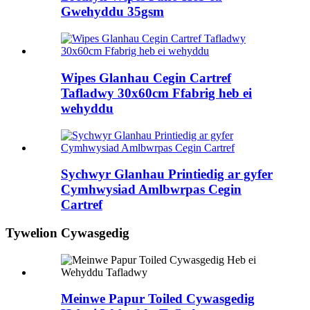
Gwehyddu 35gsm
Wipes Glanhau Cegin Cartref
Tafladwy 30x60cm Ffabrig heb ei
wehyddu
Sychwyr Glanhau Printiedig ar gyfer
Cymhwysiad Amlbwrpas Cegin
Cartref
Tywelion Cywasgedig
Meinwe Papur Toiled Cywasgedig