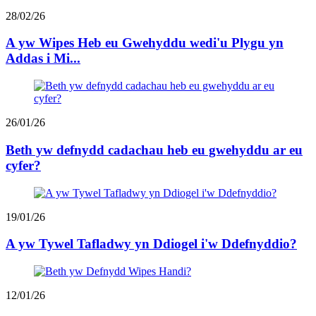
28/02/26
A yw Wipes Heb eu Gwehyddu wedi'u Plygu yn
Addas i Mi...
26/01/26
Beth yw defnydd cadachau heb eu gwehyddu ar eu
cyfer?
19/01/26
A yw Tywel Tafladwy yn Ddiogel i'w Ddefnyddio?
12/01/26