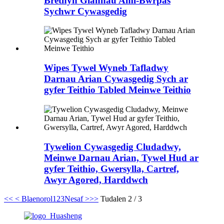
Brethyn Glanhau Aml-Bwrpas
Sychwr Cywasgedig
Wipes Tywel Wyneb Tafladwy
Darnau Arian Cywasgedig Sych ar
gyfer Teithio Tabled Meinwe Teithio
Tywelion Cywasgedig Cludadwy,
Meinwe Darnau Arian, Tywel Hud ar
gyfer Teithio, Gwersylla, Cartref,
Awyr Agored, Harddwch
<<
< Blaenorol
1
2
3
Nesaf >
>>
Tudalen 2 / 3