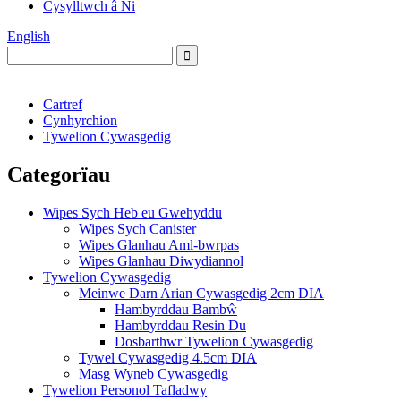
Cysylltwch â Ni
English
Cartref
Cynhyrchion
Tywelion Cywasgedig
Categorïau
Wipes Sych Heb eu Gwehyddu
Wipes Sych Canister
Wipes Glanhau Aml-bwrpas
Wipes Glanhau Diwydiannol
Tywelion Cywasgedig
Meinwe Darn Arian Cywasgedig 2cm DIA
Hambyrddau Bambŵ
Hambyrddau Resin Du
Dosbarthwr Tywelion Cywasgedig
Tywel Cywasgedig 4.5cm DIA
Masg Wyneb Cywasgedig
Tywelion Personol Tafladwy