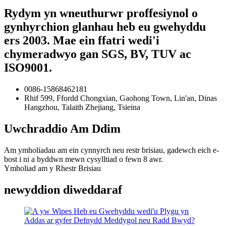
Rydym yn wneuthurwr proffesiynol o
gynhyrchion glanhau heb eu gwehyddu
ers 2003. Mae ein ffatri wedi'i
chymeradwyo gan SGS, BV, TUV ac
ISO9001.
0086-15868462181
Rhif 599, Ffordd Chongxian, Gaohong Town, Lin'an, Dinas
Hangzhou, Talaith Zhejiang, Tsieina
Uwchraddio Am Ddim
Am ymholiadau am ein cynnyrch neu restr brisiau, gadewch eich e-
bost i ni a byddwn mewn cysylltiad o fewn 8 awr.
Ymholiad am y Rhestr Brisiau
newyddion diweddaraf