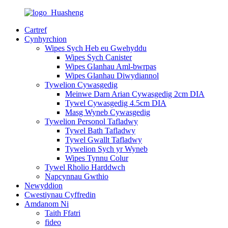
Cartref
Cynhyrchion
Wipes Sych Heb eu Gwehyddu
Wipes Sych Canister
Wipes Glanhau Aml-bwrpas
Wipes Glanhau Diwydiannol
Tywelion Cywasgedig
Meinwe Darn Arian Cywasgedig 2cm DIA
Tywel Cywasgedig 4.5cm DIA
Masg Wyneb Cywasgedig
Tywelion Personol Tafladwy
Tywel Bath Tafladwy
Tywel Gwallt Tafladwy
Tywelion Sych yr Wyneb
Wipes Tynnu Colur
Tywel Rholio Harddwch
Napcynnau Gwthio
Newyddion
Cwestiynau Cyffredin
Amdanom Ni
Taith Ffatri
fideo