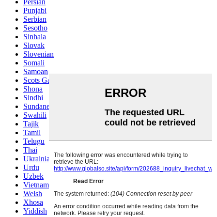
Persian
Punjabi
Serbian
Sesotho
Sinhala
Slovak
Slovenian
Somali
Samoan
Scots Gaelic
Shona
Sindhi
Sundanese
Swahili
Tajik
Tamil
Telugu
Thai
Ukrainian
Urdu
Uzbek
Vietnamese
Welsh
Xhosa
Yiddish