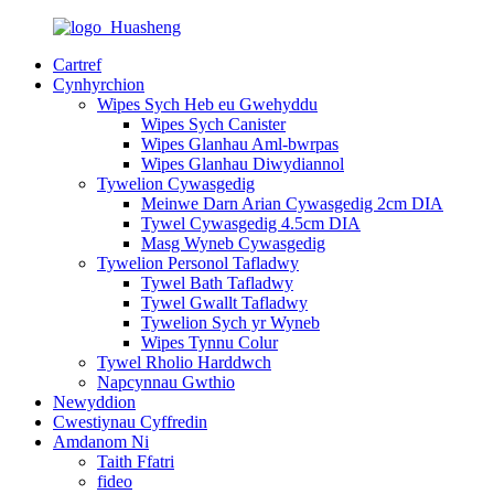
Cartref
Cynhyrchion
Wipes Sych Heb eu Gwehyddu
Wipes Sych Canister
Wipes Glanhau Aml-bwrpas
Wipes Glanhau Diwydiannol
Tywelion Cywasgedig
Meinwe Darn Arian Cywasgedig 2cm DIA
Tywel Cywasgedig 4.5cm DIA
Masg Wyneb Cywasgedig
Tywelion Personol Tafladwy
Tywel Bath Tafladwy
Tywel Gwallt Tafladwy
Tywelion Sych yr Wyneb
Wipes Tynnu Colur
Tywel Rholio Harddwch
Napcynnau Gwthio
Newyddion
Cwestiynau Cyffredin
Amdanom Ni
Taith Ffatri
fideo