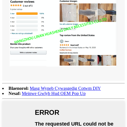
Blaenorol:
Masg Wyneb Cywasgedig Cotwm DIY
Nesaf:
Meinwe Gwlyb Hud OEM Pop Up