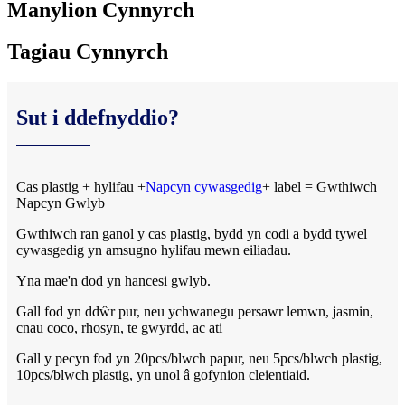
Manylion Cynnyrch
Tagiau Cynnyrch
Sut i ddefnyddio?
Cas plastig + hylifau +
Napcyn cywasgedig
+ label = Gwthiwch
Napcyn Gwlyb
Gwthiwch ran ganol y cas plastig, bydd yn codi a bydd tywel
cywasgedig yn amsugno hylifau mewn eiliadau.
Yna mae'n dod yn hancesi gwlyb.
Gall fod yn ddŵr pur, neu ychwanegu persawr lemwn, jasmin,
cnau coco, rhosyn, te gwyrdd, ac ati
Gall y pecyn fod yn 20pcs/blwch papur, neu 5pcs/blwch plastig,
10pcs/blwch plastig, yn unol â gofynion cleientiaid.