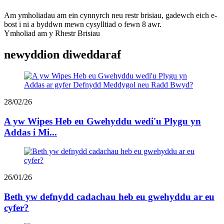
Am ymholiadau am ein cynnyrch neu restr brisiau, gadewch eich e-
bost i ni a byddwn mewn cysylltiad o fewn 8 awr.
Ymholiad am y Rhestr Brisiau
newyddion diweddaraf
28/02/26
A yw Wipes Heb eu Gwehyddu wedi'u Plygu yn
Addas i Mi...
26/01/26
Beth yw defnydd cadachau heb eu gwehyddu ar eu
cyfer?