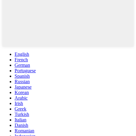
English
French
German
Portuguese
Spanish
Russian
Japanese
Korean
Arabic
Irish
Greek
Turkish
Italian
Danish
Romanian