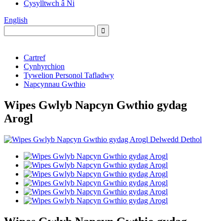
Cysylltwch â Ni
English
Cartref
Cynhyrchion
Tywelion Personol Tafladwy
Napcynnau Gwthio
Wipes Gwlyb Napcyn Gwthio gydag
Arogl