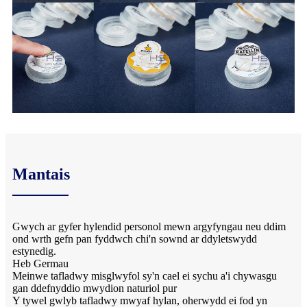
Mantais
Gwych ar gyfer hylendid personol mewn argyfyngau neu ddim
ond wrth gefn pan fyddwch chi'n sownd ar ddyletswydd
estynedig.
Heb Germau
Meinwe tafladwy misglwyfol sy'n cael ei sychu a'i chywasgu
gan ddefnyddio mwydion naturiol pur
Y tywel gwlyb tafladwy mwyaf hylan, oherwydd ei fod yn