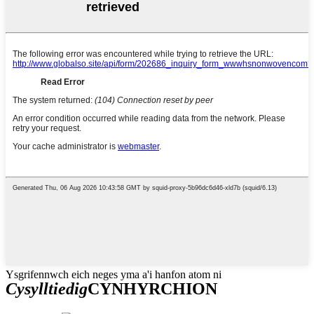
Ysgrifennwch eich neges yma a'i hanfon atom ni
Cysylltiedig
CYNHYRCHION