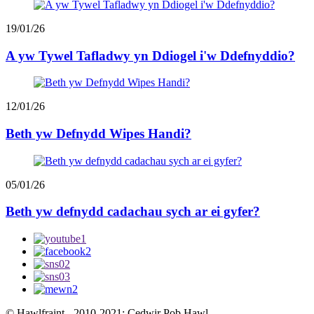
19/01/26
A yw Tywel Tafladwy yn Ddiogel i'w Ddefnyddio?
12/01/26
Beth yw Defnydd Wipes Handi?
05/01/26
Beth yw defnydd cadachau sych ar ei gyfer?
© Hawlfraint - 2010-2021: Cedwir Pob Hawl.