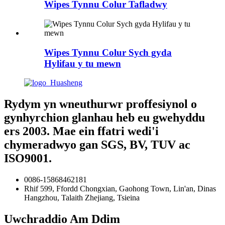
Wipes Tynnu Colur Tafladwy
Wipes Tynnu Colur Sych gyda
Hylifau y tu mewn
Rydym yn wneuthurwr proffesiynol o
gynhyrchion glanhau heb eu gwehyddu
ers 2003. Mae ein ffatri wedi'i
chymeradwyo gan SGS, BV, TUV ac
ISO9001.
0086-15868462181
Rhif 599, Ffordd Chongxian, Gaohong Town, Lin'an, Dinas
Hangzhou, Talaith Zhejiang, Tsieina
Uwchraddio Am Ddim