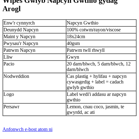
Wipes Gwlyb Napcyn Gwthio gydag
Arogl
Enw'r cynnyrch
Napcyn Gwthio
Deunydd Napcyn
100% cotwm/rayon/viscose
Maint y Napcyn
18x24cm
Pwysau'r Napcyn
40gsm
Patrwm Napcyn
Patrwm twll rhwyll
Lliw
Gwyn
Pacio
20 darn/blwch, 5 darn/blwch, 12
darn/blwch
Nodweddion
Cas plastig + hylifau + napcyn
cywasgedig + label = cadach
gwlyb gwthio
Logo
Label wedi'i addasu ar napcyn
gwthio
Persawr
Lemon, cnau coco, jasmin, te
gwyrdd, ac ati
Anfonwch e-bost atom ni