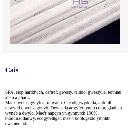
Cais
SPA, siop harddwch, cartref, gwesty, teithio, gwersylla, teithiau
allan a pharti.
Mae'n weips gwlyb ar unwaith. Creadigrwydd da, arddull
newydd o weips gwlyb. Dewis da ar gyfer tynnu colur, glanhau
wyneb a dwylo. Mae'r napcyn yn gynnyrch 100%
bioddiraddadwy, ecogyfeillgar, mae'n boblogaidd ymhlith
cwsmeriaid.