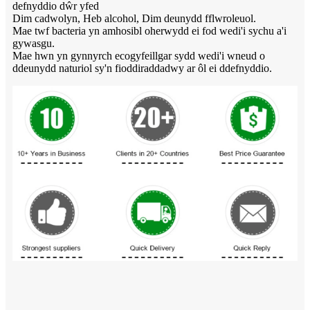
defnyddio dŵr yfed
Dim cadwolyn, Heb alcohol, Dim deunydd fflwroleuol.
Mae twf bacteria yn amhosibl oherwydd ei fod wedi'i sychu a'i
gywasgu.
Mae hwn yn gynnyrch ecogyfeillgar sydd wedi'i wneud o
ddeunydd naturiol sy'n fioddiraddadwy ar ôl ei ddefnyddio.