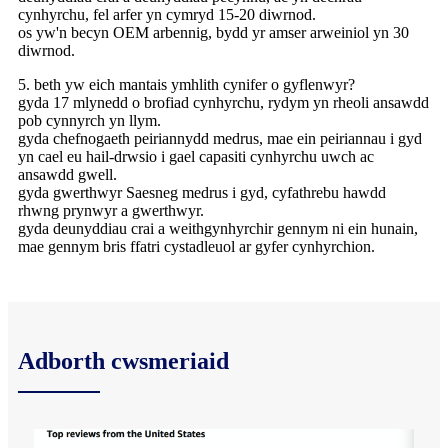
cynhyrchu, fel arfer yn cymryd 15-20 diwrnod.
os yw'n becyn OEM arbennig, bydd yr amser arweiniol yn 30
diwrnod.
5. beth yw eich mantais ymhlith cynifer o gyflenwyr?
gyda 17 mlynedd o brofiad cynhyrchu, rydym yn rheoli ansawdd
pob cynnyrch yn llym.
gyda chefnogaeth peiriannydd medrus, mae ein peiriannau i gyd
yn cael eu hail-drwsio i gael capasiti cynhyrchu uwch ac
ansawdd gwell.
gyda gwerthwyr Saesneg medrus i gyd, cyfathrebu hawdd
rhwng prynwyr a gwerthwyr.
gyda deunyddiau crai a weithgynhyrchir gennym ni ein hunain,
mae gennym bris ffatri cystadleuol ar gyfer cynhyrchion.
Adborth cwsmeriaid