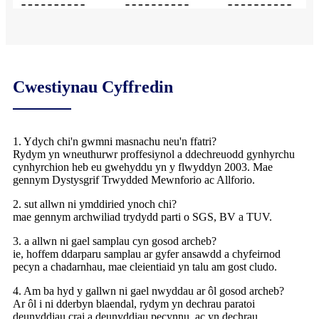
Cwestiynau Cyffredin
1. Ydych chi'n gwmni masnachu neu'n ffatri?
Rydym yn wneuthurwr proffesiynol a ddechreuodd gynhyrchu
cynhyrchion heb eu gwehyddu yn y flwyddyn 2003. Mae
gennym Dystysgrif Trwydded Mewnforio ac Allforio.
2. sut allwn ni ymddiried ynoch chi?
mae gennym archwiliad trydydd parti o SGS, BV a TUV.
3. a allwn ni gael samplau cyn gosod archeb?
ie, hoffem ddarparu samplau ar gyfer ansawdd a chyfeirnod
pecyn a chadarnhau, mae cleientiaid yn talu am gost cludo.
4. Am ba hyd y gallwn ni gael nwyddau ar ôl gosod archeb?
Ar ôl i ni dderbyn blaendal, rydym yn dechrau paratoi
deunyddiau crai a deunyddiau pecynnu, ac yn dechrau