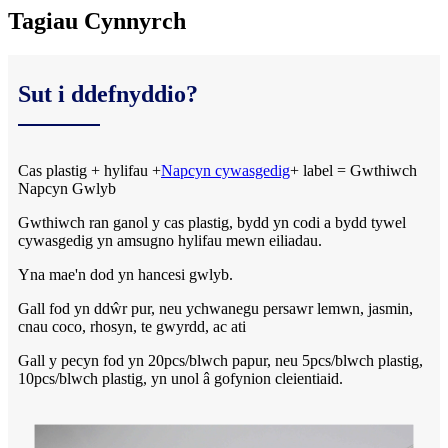
Tagiau Cynnyrch
Sut i ddefnyddio?
Cas plastig + hylifau +
Napcyn cywasgedig
+ label = Gwthiwch
Napcyn Gwlyb
Gwthiwch ran ganol y cas plastig, bydd yn codi a bydd tywel
cywasgedig yn amsugno hylifau mewn eiliadau.
Yna mae'n dod yn hancesi gwlyb.
Gall fod yn ddŵr pur, neu ychwanegu persawr lemwn, jasmin,
cnau coco, rhosyn, te gwyrdd, ac ati
Gall y pecyn fod yn 20pcs/blwch papur, neu 5pcs/blwch plastig,
10pcs/blwch plastig, yn unol â gofynion cleientiaid.