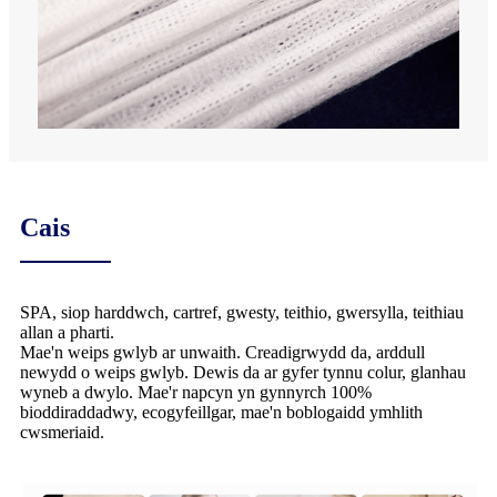
Cais
SPA, siop harddwch, cartref, gwesty, teithio, gwersylla, teithiau
allan a pharti.
Mae'n weips gwlyb ar unwaith. Creadigrwydd da, arddull
newydd o weips gwlyb. Dewis da ar gyfer tynnu colur, glanhau
wyneb a dwylo. Mae'r napcyn yn gynnyrch 100%
bioddiraddadwy, ecogyfeillgar, mae'n boblogaidd ymhlith
cwsmeriaid.