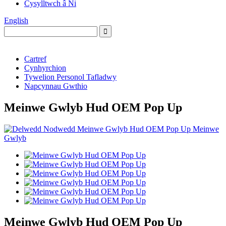
Cysylltwch â Ni
English
Cartref
Cynhyrchion
Tywelion Personol Tafladwy
Napcynnau Gwthio
Meinwe Gwlyb Hud OEM Pop Up
Meinwe Gwlyb Hud OEM Pop Up