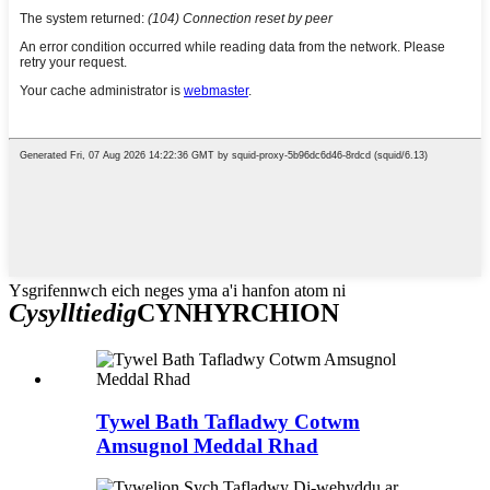
Ysgrifennwch eich neges yma a'i hanfon atom ni
Cysylltiedig
CYNHYRCHION
Tywel Bath Tafladwy Cotwm
Amsugnol Meddal Rhad