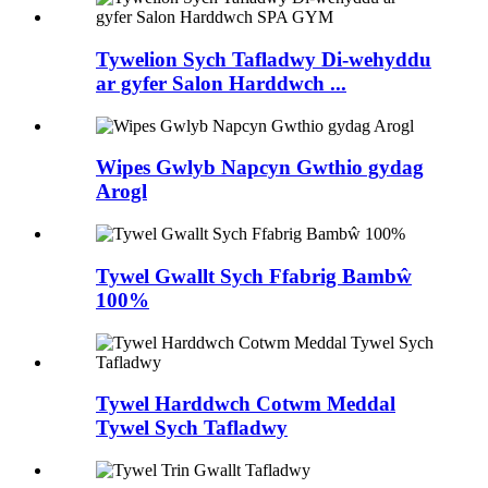
Tywelion Sych Tafladwy Di-wehyddu
ar gyfer Salon Harddwch ...
Wipes Gwlyb Napcyn Gwthio gydag
Arogl
Tywel Gwallt Sych Ffabrig Bambŵ
100%
Tywel Harddwch Cotwm Meddal
Tywel Sych Tafladwy