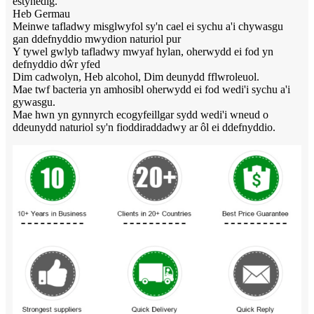
estynedig.
Heb Germau
Meinwe tafladwy misglwyfol sy'n cael ei sychu a'i chywasgu
gan ddefnyddio mwydion naturiol pur
Y tywel gwlyb tafladwy mwyaf hylan, oherwydd ei fod yn
defnyddio dŵr yfed
Dim cadwolyn, Heb alcohol, Dim deunydd fflwroleuol.
Mae twf bacteria yn amhosibl oherwydd ei fod wedi'i sychu a'i
gywasgu.
Mae hwn yn gynnyrch ecogyfeillgar sydd wedi'i wneud o
ddeunydd naturiol sy'n fioddiraddadwy ar ôl ei ddefnyddio.