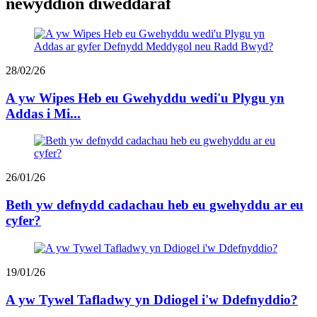
newyddion diweddaraf
28/02/26
A yw Wipes Heb eu Gwehyddu wedi'u Plygu yn
Addas i Mi...
26/01/26
Beth yw defnydd cadachau heb eu gwehyddu ar eu
cyfer?
19/01/26
A yw Tywel Tafladwy yn Ddiogel i'w Ddefnyddio?