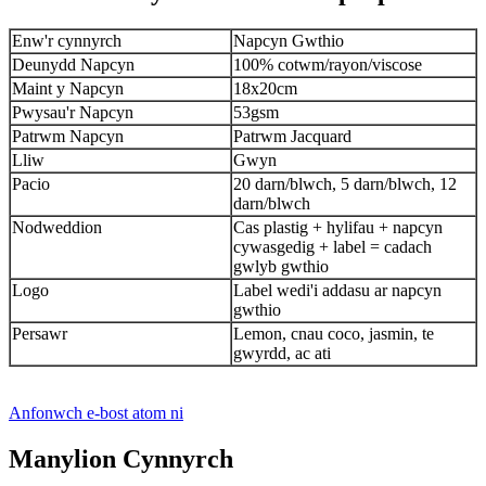
Enw'r cynnyrch
Napcyn Gwthio
Deunydd Napcyn
100% cotwm/rayon/viscose
Maint y Napcyn
18x20cm
Pwysau'r Napcyn
53gsm
Patrwm Napcyn
Patrwm Jacquard
Lliw
Gwyn
Pacio
20 darn/blwch, 5 darn/blwch, 12
darn/blwch
Nodweddion
Cas plastig + hylifau + napcyn
cywasgedig + label = cadach
gwlyb gwthio
Logo
Label wedi'i addasu ar napcyn
gwthio
Persawr
Lemon, cnau coco, jasmin, te
gwyrdd, ac ati
Anfonwch e-bost atom ni
Manylion Cynnyrch