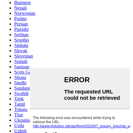
Burmese
Nepali
Norwegian
Pashto
Persian
Punjabi
Serbian
Sesotho
Sinhala
Slovak
Slovenian
Somali
Samoan
Scots Gaelic
Shona
Sindhi
Sundanese
Swahili
Tajik
Tamil
Telugu
Thai
Ukrainian
Urdu
Uzbek