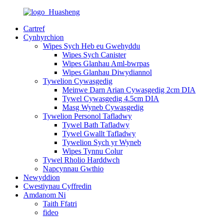
Cartref
Cynhyrchion
Wipes Sych Heb eu Gwehyddu
Wipes Sych Canister
Wipes Glanhau Aml-bwrpas
Wipes Glanhau Diwydiannol
Tywelion Cywasgedig
Meinwe Darn Arian Cywasgedig 2cm DIA
Tywel Cywasgedig 4.5cm DIA
Masg Wyneb Cywasgedig
Tywelion Personol Tafladwy
Tywel Bath Tafladwy
Tywel Gwallt Tafladwy
Tywelion Sych yr Wyneb
Wipes Tynnu Colur
Tywel Rholio Harddwch
Napcynnau Gwthio
Newyddion
Cwestiynau Cyffredin
Amdanom Ni
Taith Ffatri
fideo