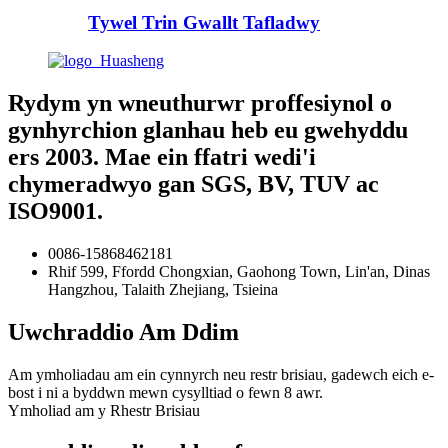
Tywel Trin Gwallt Tafladwy
Rydym yn wneuthurwr proffesiynol o
gynhyrchion glanhau heb eu gwehyddu
ers 2003. Mae ein ffatri wedi'i
chymeradwyo gan SGS, BV, TUV ac
ISO9001.
0086-15868462181
Rhif 599, Ffordd Chongxian, Gaohong Town, Lin'an, Dinas
Hangzhou, Talaith Zhejiang, Tsieina
Uwchraddio Am Ddim
Am ymholiadau am ein cynnyrch neu restr brisiau, gadewch eich e-
bost i ni a byddwn mewn cysylltiad o fewn 8 awr.
Ymholiad am y Rhestr Brisiau