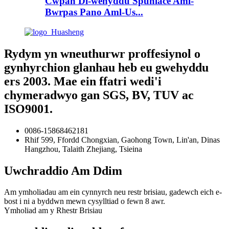
Cwpan Di-wehyddu Spunlace Aml-
Bwrpas Pano Aml-Us...
Rydym yn wneuthurwr proffesiynol o
gynhyrchion glanhau heb eu gwehyddu
ers 2003. Mae ein ffatri wedi'i
chymeradwyo gan SGS, BV, TUV ac
ISO9001.
0086-15868462181
Rhif 599, Ffordd Chongxian, Gaohong Town, Lin'an, Dinas
Hangzhou, Talaith Zhejiang, Tsieina
Uwchraddio Am Ddim
Am ymholiadau am ein cynnyrch neu restr brisiau, gadewch eich e-
bost i ni a byddwn mewn cysylltiad o fewn 8 awr.
Ymholiad am y Rhestr Brisiau