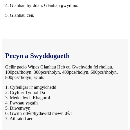
4. Glanhau byrddau, Glanhau gwydrau.
5. Glanhau ceir.
Pecyn a Swyddogaeth
Gellir pacio Wipes Glanhau Heb eu Gwehyddu fel rholiau,
100pcs/rholyn, 300pcs/rholyn, 400pcs/rholyn, 600pcs/rholyn,
800pcs/rholyn, ac ati.
1. Cyfeillgar i'r amgylchedd
2. Cryfder Tynnol Da
3. Meddalwch Rhagorol
4. Pwysau ysgafn
5. Diwenwyn
6. Gwrth-ddŵr/hydawdd mewn dŵr
7. Athraidd aer