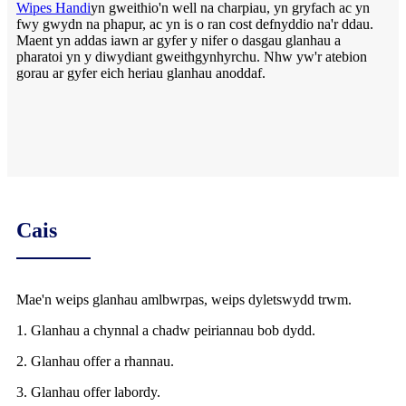
Wipes Handi
yn gweithio'n well na charpiau, yn gryfach ac yn
fwy gwydn na phapur, ac yn is o ran cost defnyddio na'r ddau.
Maent yn addas iawn ar gyfer y nifer o dasgau glanhau a
pharatoi yn y diwydiant gweithgynhyrchu. Nhw yw'r atebion
gorau ar gyfer eich heriau glanhau anoddaf.
Cais
Mae'n weips glanhau amlbwrpas, weips dyletswydd trwm.
1. Glanhau a chynnal a chadw peiriannau bob dydd.
2. Glanhau offer a rhannau.
3. Glanhau offer labordy.