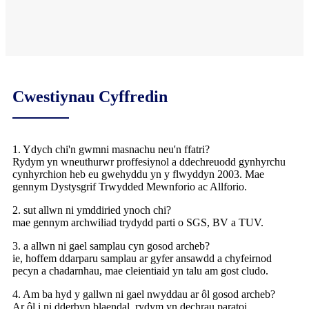
Cwestiynau Cyffredin
1. Ydych chi'n gwmni masnachu neu'n ffatri?
Rydym yn wneuthurwr proffesiynol a ddechreuodd gynhyrchu
cynhyrchion heb eu gwehyddu yn y flwyddyn 2003. Mae
gennym Dystysgrif Trwydded Mewnforio ac Allforio.
2. sut allwn ni ymddiried ynoch chi?
mae gennym archwiliad trydydd parti o SGS, BV a TUV.
3. a allwn ni gael samplau cyn gosod archeb?
ie, hoffem ddarparu samplau ar gyfer ansawdd a chyfeirnod
pecyn a chadarnhau, mae cleientiaid yn talu am gost cludo.
4. Am ba hyd y gallwn ni gael nwyddau ar ôl gosod archeb?
Ar ôl i ni dderbyn blaendal, rydym yn dechrau paratoi