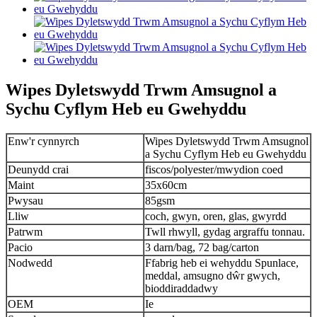
Wipes Dyletswydd Trwm Amsugnol a
Sychu Cyflym Heb eu Gwehyddu
Enw'r cynnyrch
Wipes Dyletswydd Trwm Amsugnol
a Sychu Cyflym Heb eu Gwehyddu
Deunydd crai
fiscos/polyester/mwydion coed
Maint
35x60cm
Pwysau
85gsm
Lliw
coch, gwyn, oren, glas, gwyrdd
Patrwm
Twll rhwyll, gydag argraffu tonnau.
Pacio
3 darn/bag, 72 bag/carton
Nodwedd
Ffabrig heb ei wehyddu Spunlace,
meddal, amsugno dŵr gwych,
bioddiraddadwy
OEM
Ie