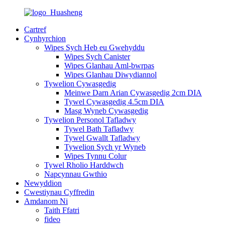
Cartref
Cynhyrchion
Wipes Sych Heb eu Gwehyddu
Wipes Sych Canister
Wipes Glanhau Aml-bwrpas
Wipes Glanhau Diwydiannol
Tywelion Cywasgedig
Meinwe Darn Arian Cywasgedig 2cm DIA
Tywel Cywasgedig 4.5cm DIA
Masg Wyneb Cywasgedig
Tywelion Personol Tafladwy
Tywel Bath Tafladwy
Tywel Gwallt Tafladwy
Tywelion Sych yr Wyneb
Wipes Tynnu Colur
Tywel Rholio Harddwch
Napcynnau Gwthio
Newyddion
Cwestiynau Cyffredin
Amdanom Ni
Taith Ffatri
fideo