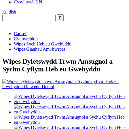
Cysylltwch â Ni
English
Cartref
Cynhyrchion
Wipes Sych Heb eu Gwehyddu
Wipes Glanhau Aml-bwrpas
Wipes Dyletswydd Trwm Amsugnol a
Sychu Cyflym Heb eu Gwehyddu