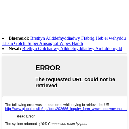
Blaenorol:
Brethyn Ailddefnyddiadwy Ffabrig Heb ei wehyddu
Lliain Golchi Super Amsugnol Wipes Handi
Nesaf:
Brethyn Golchadwy Ailddefnyddiadwy Aml-ddefnydd