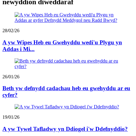
newyddion diweddaraf
28/02/26
A yw Wipes Heb eu Gwehyddu wedi'u Plygu yn
Addas i Mi...
26/01/26
Beth yw defnydd cadachau heb eu gwehyddu ar eu
cyfer?
19/01/26
A yw Tywel Tafladwy yn Ddiogel i'w Ddefnyddio?