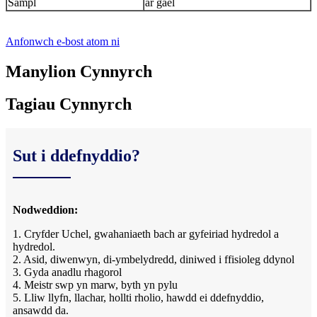
Sampl
ar gael
Anfonwch e-bost atom ni
Manylion Cynnyrch
Tagiau Cynnyrch
Sut i ddefnyddio?
Nodweddion:
1. Cryfder Uchel, gwahaniaeth bach ar gyfeiriad hydredol a
hydredol.
2. Asid, diwenwyn, di-ymbelydredd, diniwed i ffisioleg ddynol
3. Gyda anadlu rhagorol
4. Meistr swp yn marw, byth yn pylu
5. Lliw llyfn, llachar, hollti rholio, hawdd ei ddefnyddio,
ansawdd da.