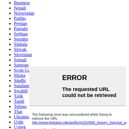
Burmese
Nepali
Norwegian
Pashto
Persian
Punjabi
Serbian
Sesotho
Sinhala
Slovak
Slovenian
Somali
Samoan
Scots Gaelic
Shona
Sindhi
Sundanese
Swahili
Tajik
Tamil
Telugu
Thai
Ukrainian
Urdu
Uzbek