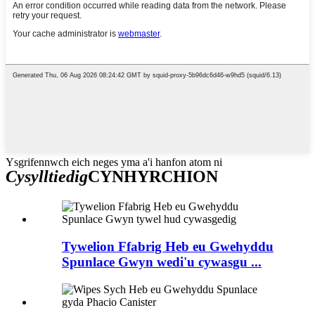
Ysgrifennwch eich neges yma a'i hanfon atom ni
Cysylltiedig
CYNHYRCHION
Tywelion Ffabrig Heb eu Gwehyddu
Spunlace Gwyn wedi'u cywasgu ...