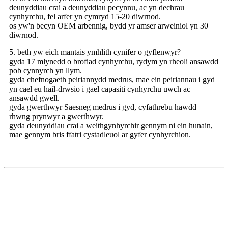
deunyddiau crai a deunyddiau pecynnu, ac yn dechrau
cynhyrchu, fel arfer yn cymryd 15-20 diwrnod.
os yw'n becyn OEM arbennig, bydd yr amser arweiniol yn 30
diwrnod.
5. beth yw eich mantais ymhlith cynifer o gyflenwyr?
gyda 17 mlynedd o brofiad cynhyrchu, rydym yn rheoli ansawdd
pob cynnyrch yn llym.
gyda chefnogaeth peiriannydd medrus, mae ein peiriannau i gyd
yn cael eu hail-drwsio i gael capasiti cynhyrchu uwch ac
ansawdd gwell.
gyda gwerthwyr Saesneg medrus i gyd, cyfathrebu hawdd
rhwng prynwyr a gwerthwyr.
gyda deunyddiau crai a weithgynhyrchir gennym ni ein hunain,
mae gennym bris ffatri cystadleuol ar gyfer cynhyrchion.