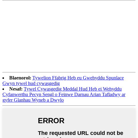
Blaenorol:
Tywelion Ffabrig Heb eu Gwehyddu Spunlace
Gwyn tywel hud cywasgedig
Nesaf:
Tywel Cywasgedig Meddal Hud Heb ei Wehyddu
Cyfanwerthu Pecyn Sengl o Feinwe Darnau Arian Tafladwy ar
gyfer Glanhau Wyneb a Dwylo