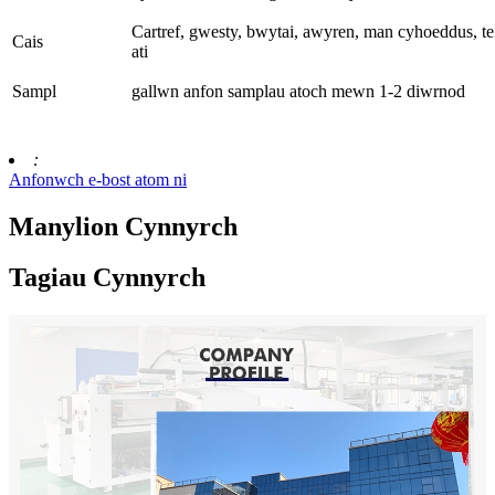
Cartref, gwesty, bwytai, awyren, man cyhoeddus, tei
Cais
ati
Sampl
gallwn anfon samplau atoch mewn 1-2 diwrnod
:
Anfonwch e-bost atom ni
Manylion Cynnyrch
Tagiau Cynnyrch