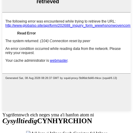
Ysgrifennwch eich neges yma a'i hanfon atom ni
Cysylltiedig
CYNHYRCHION