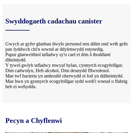
Swyddogaeth cadachau canister
Gwych ar gyfer glanhau dwylo personol neu ddim ond wrth gefn
pan fyddwch chi'n sownd ar ddyletswydd estynedig.
Papur glanweithiol tafladwy sy'n cael ei drin â thoddiant
diheintydd.
Y tywel gwlyb tafladwy mwyaf hylan, cynnyrch ecogyfeillgar.
Dim cadwolyn, Heb alcohol, Dim deunydd fflwroleuol.
Mae twf bacteria yn amhosibl oherwydd ei fod yn ddiheintydd.
Mae hwn yn gynnyrch ecogyfeillgar sydd wedi'i wneud o ffabrig
heb ei wehyddu.
Pecyn a Chyflenwi