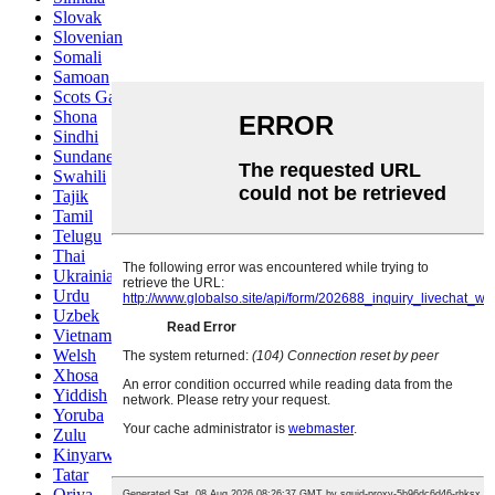
Slovak
Slovenian
Somali
Samoan
Scots Gaelic
Shona
Sindhi
Sundanese
Swahili
Tajik
Tamil
Telugu
Thai
Ukrainian
Urdu
Uzbek
Vietnamese
Welsh
Xhosa
Yiddish
Yoruba
Zulu
Kinyarwanda
Tatar
Oriya