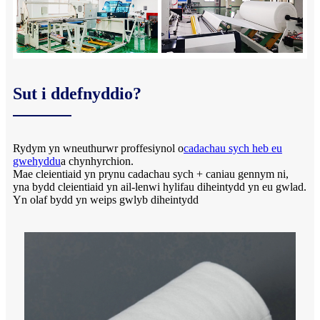
Sut i ddefnyddio?
Rydym yn wneuthurwr proffesiynol o
cadachau sych heb eu
gwehyddu
a chynhyrchion.
Mae cleientiaid yn prynu cadachau sych + caniau gennym ni,
yna bydd cleientiaid yn ail-lenwi hylifau diheintydd yn eu gwlad.
Yn olaf bydd yn weips gwlyb diheintydd