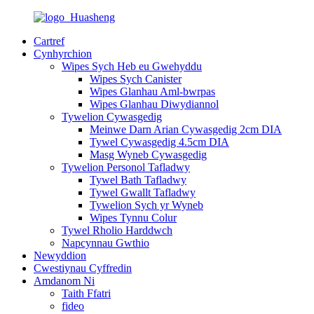
Cartref
Cynhyrchion
Wipes Sych Heb eu Gwehyddu
Wipes Sych Canister
Wipes Glanhau Aml-bwrpas
Wipes Glanhau Diwydiannol
Tywelion Cywasgedig
Meinwe Darn Arian Cywasgedig 2cm DIA
Tywel Cywasgedig 4.5cm DIA
Masg Wyneb Cywasgedig
Tywelion Personol Tafladwy
Tywel Bath Tafladwy
Tywel Gwallt Tafladwy
Tywelion Sych yr Wyneb
Wipes Tynnu Colur
Tywel Rholio Harddwch
Napcynnau Gwthio
Newyddion
Cwestiynau Cyffredin
Amdanom Ni
Taith Ffatri
fideo