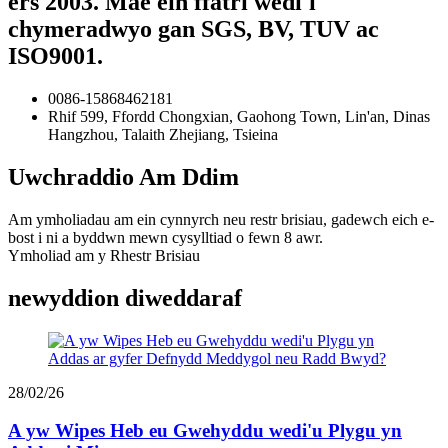
ers 2003. Mae ein ffatri wedi'i
chymeradwyo gan SGS, BV, TUV ac
ISO9001.
0086-15868462181
Rhif 599, Ffordd Chongxian, Gaohong Town, Lin'an, Dinas
Hangzhou, Talaith Zhejiang, Tsieina
Uwchraddio Am Ddim
Am ymholiadau am ein cynnyrch neu restr brisiau, gadewch eich e-
bost i ni a byddwn mewn cysylltiad o fewn 8 awr.
Ymholiad am y Rhestr Brisiau
newyddion diweddaraf
28/02/26
A yw Wipes Heb eu Gwehyddu wedi'u Plygu yn