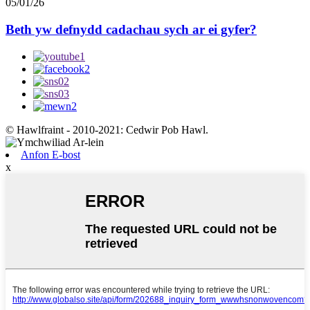
05/01/26
Beth yw defnydd cadachau sych ar ei gyfer?
© Hawlfraint - 2010-2021: Cedwir Pob Hawl.
Anfon E-bost
x