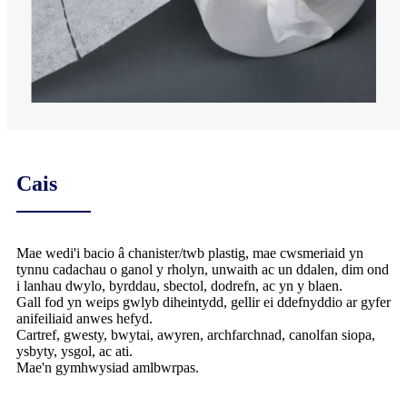
Cais
Mae wedi'i bacio â chanister/twb plastig, mae cwsmeriaid yn
tynnu cadachau o ganol y rholyn, unwaith ac un ddalen, dim ond
i lanhau dwylo, byrddau, sbectol, dodrefn, ac yn y blaen.
Gall fod yn weips gwlyb diheintydd, gellir ei ddefnyddio ar gyfer
anifeiliaid anwes hefyd.
Cartref, gwesty, bwytai, awyren, archfarchnad, canolfan siopa,
ysbyty, ysgol, ac ati.
Mae'n gymhwysiad amlbwrpas.