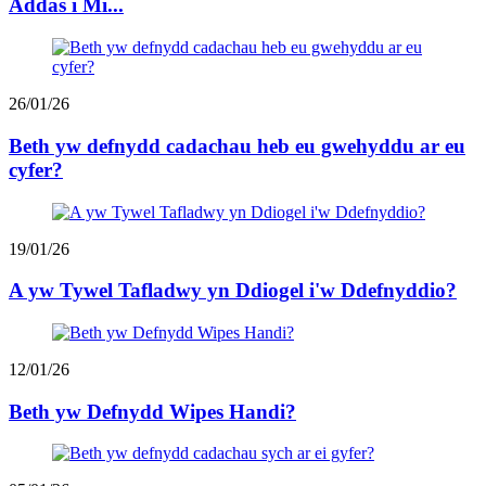
Addas i Mi...
26/01/26
Beth yw defnydd cadachau heb eu gwehyddu ar eu
cyfer?
19/01/26
A yw Tywel Tafladwy yn Ddiogel i'w Ddefnyddio?
12/01/26
Beth yw Defnydd Wipes Handi?