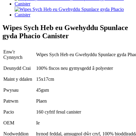
Wipes Sych Heb eu Gwehyddu Spunlace
gyda Phacio Canister
Enw'r
Wipes Sych Heb eu Gwehyddu Spunlace gyda Phaci
Cynnyrch
Deunydd Crai
100% fiscos neu gymysgedd â polyester
Maint y ddalen
15x17cm
Pwysau
45gsm
Patrwm
Plaen
Pacio
160 cyfrif fesul canister
OEM
Ie
Nodweddion
hynod feddal, amsugnol dŵr cryf, 100% bioddiradd