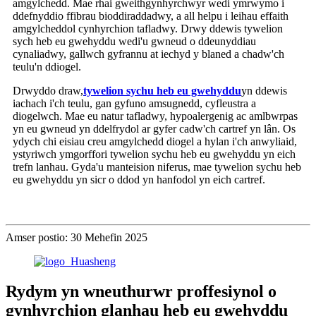
amgylchedd. Mae rhai gweithgynhyrchwyr wedi ymrwymo i
ddefnyddio ffibrau bioddiraddadwy, a all helpu i leihau effaith
amgylcheddol cynhyrchion tafladwy. Drwy ddewis tywelion
sych heb eu gwehyddu wedi'u gwneud o ddeunyddiau
cynaliadwy, gallwch gyfrannu at iechyd y blaned a chadw'ch
teulu'n ddiogel.
Drwyddo draw,
tywelion sychu heb eu gwehyddu
yn ddewis
iachach i'ch teulu, gan gyfuno amsugnedd, cyfleustra a
diogelwch. Mae eu natur tafladwy, hypoalergenig ac amlbwrpas
yn eu gwneud yn ddelfrydol ar gyfer cadw'ch cartref yn lân. Os
ydych chi eisiau creu amgylchedd diogel a hylan i'ch anwyliaid,
ystyriwch ymgorffori tywelion sychu heb eu gwehyddu yn eich
trefn lanhau. Gyda'u manteision niferus, mae tywelion sychu heb
eu gwehyddu yn sicr o ddod yn hanfodol yn eich cartref.
Amser postio: 30 Mehefin 2025
Rydym yn wneuthurwr proffesiynol o
gynhyrchion glanhau heb eu gwehyddu