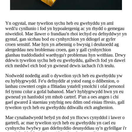
Yn ogystal, mae tywelion sychu heb eu gwehyddu yn aml
wedi'u cynllunio i fod yn hypoalergenig ac yn rhydd o gemegau
niweidiol. Mae llawer o frandiau'n rhoi iechyd eu defnyddwyr yn
gyntaf, gan sicrhau bod eu cynhyrchion yn ddiogel ar gyfer
croen sensitif. Mae hyn yn arbennig o bwysig i deuluoedd ag
alergeddau neu broblemau croen, gan y gall cynhyrchion
glanhau traddodiadol waethygu'r problemau hyn weithiau. Drwy
ddewis tywelion sychu heb eu gwehyddu, gallwch fod yn dawel
eich meddwl eich bod yn gwneud dewis iachach i'ch teulu.
Nodwedd nodedig arall o dywelion sych heb eu gwehyddu yw
eu hyblygrwydd. Fe'u defnyddir at ystod eang o ddibenion, o
lanhau cownteri cegin a ffitiadau ystafell ymolchi i ofal personol
fel tynnu colur a gofal babanod. Mae'r hyblygrwydd hwn yn eu
gwneud yn hanfodol ym mhob cartref. P'un a oes angen i chi
gael gwared â staeniau ystyfnig neu ddim ond eisiau ffresio, gall
tywelion sych heb eu gwehyddu ddiwallu eich anghenion.
Mae cynaliadwyedd hefyd yn dod yn ffocws cynyddol i lawer o
gartrefi, ac mae tywelion sych heb eu gwehyddu yn cael eu
cynhyrchu fwyfwy gan ddefnyddio deunyddiau sy'n gyfeillgar i'r