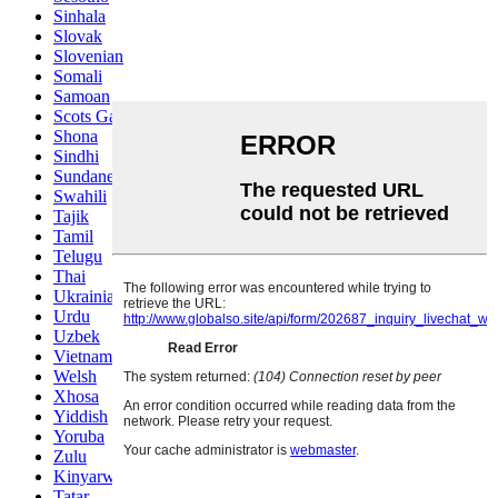
Sinhala
Slovak
Slovenian
Somali
Samoan
Scots Gaelic
Shona
Sindhi
Sundanese
Swahili
Tajik
Tamil
Telugu
Thai
Ukrainian
Urdu
Uzbek
Vietnamese
Welsh
Xhosa
Yiddish
Yoruba
Zulu
Kinyarwanda
Tatar