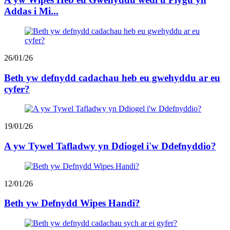
Addas i Mi...
26/01/26
Beth yw defnydd cadachau heb eu gwehyddu ar eu
cyfer?
19/01/26
A yw Tywel Tafladwy yn Ddiogel i'w Ddefnyddio?
12/01/26
Beth yw Defnydd Wipes Handi?