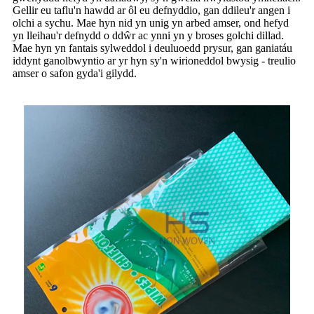
Gellir eu taflu'n hawdd ar ôl eu defnyddio, gan ddileu'r angen i
olchi a sychu. Mae hyn nid yn unig yn arbed amser, ond hefyd
yn lleihau'r defnydd o ddŵr ac ynni yn y broses golchi dillad.
Mae hyn yn fantais sylweddol i deuluoedd prysur, gan ganiatáu
iddynt ganolbwyntio ar yr hyn sy'n wirioneddol bwysig - treulio
amser o safon gyda'i gilydd.