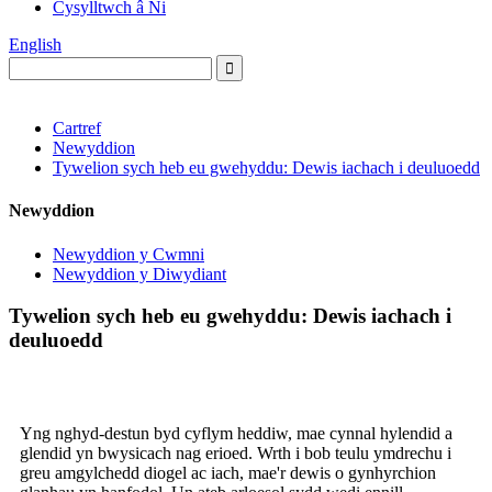
Cysylltwch â Ni
English
Cartref
Newyddion
Tywelion sych heb eu gwehyddu: Dewis iachach i deuluoedd
Newyddion
Newyddion y Cwmni
Newyddion y Diwydiant
Tywelion sych heb eu gwehyddu: Dewis iachach i
deuluoedd
Yng nghyd-destun byd cyflym heddiw, mae cynnal hylendid a
glendid yn bwysicach nag erioed. Wrth i bob teulu ymdrechu i
greu amgylchedd diogel ac iach, mae'r dewis o gynhyrchion