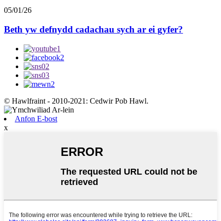
05/01/26
Beth yw defnydd cadachau sych ar ei gyfer?
© Hawlfraint - 2010-2021: Cedwir Pob Hawl.
Anfon E-bost
x