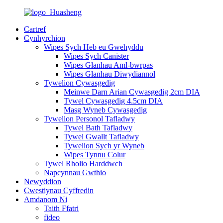
Cartref
Cynhyrchion
Wipes Sych Heb eu Gwehyddu
Wipes Sych Canister
Wipes Glanhau Aml-bwrpas
Wipes Glanhau Diwydiannol
Tywelion Cywasgedig
Meinwe Darn Arian Cywasgedig 2cm DIA
Tywel Cywasgedig 4.5cm DIA
Masg Wyneb Cywasgedig
Tywelion Personol Tafladwy
Tywel Bath Tafladwy
Tywel Gwallt Tafladwy
Tywelion Sych yr Wyneb
Wipes Tynnu Colur
Tywel Rholio Harddwch
Napcynnau Gwthio
Newyddion
Cwestiynau Cyffredin
Amdanom Ni
Taith Ffatri
fideo