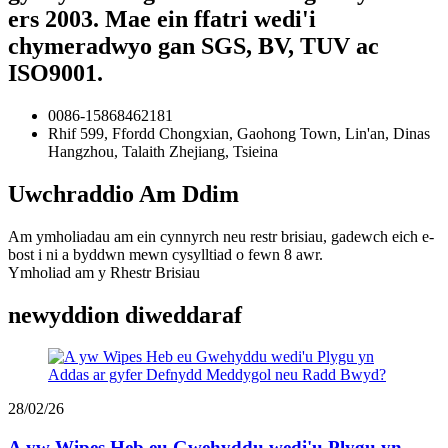
ers 2003. Mae ein ffatri wedi'i
chymeradwyo gan SGS, BV, TUV ac
ISO9001.
0086-15868462181
Rhif 599, Ffordd Chongxian, Gaohong Town, Lin'an, Dinas
Hangzhou, Talaith Zhejiang, Tsieina
Uwchraddio Am Ddim
Am ymholiadau am ein cynnyrch neu restr brisiau, gadewch eich e-
bost i ni a byddwn mewn cysylltiad o fewn 8 awr.
Ymholiad am y Rhestr Brisiau
newyddion diweddaraf
28/02/26
A yw Wipes Heb eu Gwehyddu wedi'u Plygu yn