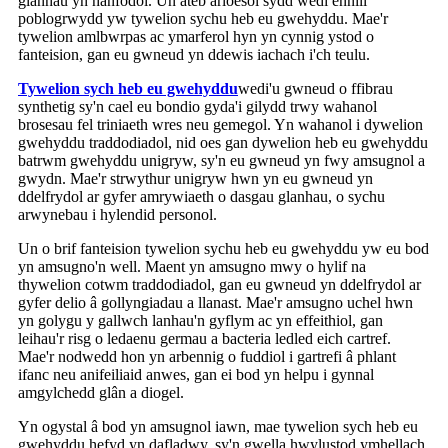
glanhau yn hanfodol. Un ateb arloesol sydd wedi ennill
poblogrwydd yw tywelion sychu heb eu gwehyddu. Mae'r
tywelion amlbwrpas ac ymarferol hyn yn cynnig ystod o
fanteision, gan eu gwneud yn ddewis iachach i'ch teulu.
Tywelion sych heb eu gwehyddu
wedi'u gwneud o ffibrau
synthetig sy'n cael eu bondio gyda'i gilydd trwy wahanol
brosesau fel triniaeth wres neu gemegol. Yn wahanol i dywelion
gwehyddu traddodiadol, nid oes gan dywelion heb eu gwehyddu
batrwm gwehyddu unigryw, sy'n eu gwneud yn fwy amsugnol a
gwydn. Mae'r strwythur unigryw hwn yn eu gwneud yn
ddelfrydol ar gyfer amrywiaeth o dasgau glanhau, o sychu
arwynebau i hylendid personol.
Un o brif fanteision tywelion sychu heb eu gwehyddu yw eu bod
yn amsugno'n well. Maent yn amsugno mwy o hylif na
thywelion cotwm traddodiadol, gan eu gwneud yn ddelfrydol ar
gyfer delio â gollyngiadau a llanast. Mae'r amsugno uchel hwn
yn golygu y gallwch lanhau'n gyflym ac yn effeithiol, gan
leihau'r risg o ledaenu germau a bacteria ledled eich cartref.
Mae'r nodwedd hon yn arbennig o fuddiol i gartrefi â phlant
ifanc neu anifeiliaid anwes, gan ei bod yn helpu i gynnal
amgylchedd glân a diogel.
Yn ogystal â bod yn amsugnol iawn, mae tywelion sych heb eu
gwehyddu hefyd yn dafladwy, sy'n gwella hwylustod ymhellach.