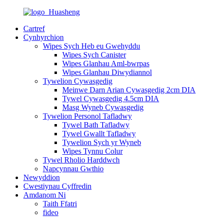
Cartref
Cynhyrchion
Wipes Sych Heb eu Gwehyddu
Wipes Sych Canister
Wipes Glanhau Aml-bwrpas
Wipes Glanhau Diwydiannol
Tywelion Cywasgedig
Meinwe Darn Arian Cywasgedig 2cm DIA
Tywel Cywasgedig 4.5cm DIA
Masg Wyneb Cywasgedig
Tywelion Personol Tafladwy
Tywel Bath Tafladwy
Tywel Gwallt Tafladwy
Tywelion Sych yr Wyneb
Wipes Tynnu Colur
Tywel Rholio Harddwch
Napcynnau Gwthio
Newyddion
Cwestiynau Cyffredin
Amdanom Ni
Taith Ffatri
fideo