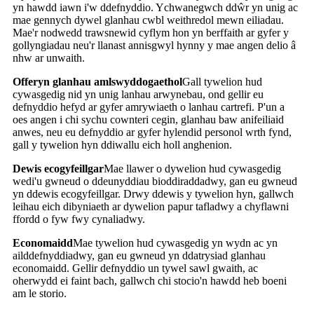
yn hawdd iawn i'w ddefnyddio. Ychwanegwch ddŵr yn unig ac
mae gennych dywel glanhau cwbl weithredol mewn eiliadau.
Mae'r nodwedd trawsnewid cyflym hon yn berffaith ar gyfer y
gollyngiadau neu'r llanast annisgwyl hynny y mae angen delio â
nhw ar unwaith.
Offeryn glanhau amlswyddogaethol
Gall tywelion hud
cywasgedig nid yn unig lanhau arwynebau, ond gellir eu
defnyddio hefyd ar gyfer amrywiaeth o lanhau cartrefi. P'un a
oes angen i chi sychu cownteri cegin, glanhau baw anifeiliaid
anwes, neu eu defnyddio ar gyfer hylendid personol wrth fynd,
gall y tywelion hyn ddiwallu eich holl anghenion.
Dewis ecogyfeillgar
Mae llawer o dywelion hud cywasgedig
wedi'u gwneud o ddeunyddiau bioddiraddadwy, gan eu gwneud
yn ddewis ecogyfeillgar. Drwy ddewis y tywelion hyn, gallwch
leihau eich dibyniaeth ar dywelion papur tafladwy a chyflawni
ffordd o fyw fwy cynaliadwy.
Economaidd
Mae tywelion hud cywasgedig yn wydn ac yn
ailddefnyddiadwy, gan eu gwneud yn ddatrysiad glanhau
economaidd. Gellir defnyddio un tywel sawl gwaith, ac
oherwydd ei faint bach, gallwch chi stocio'n hawdd heb boeni
am le storio.