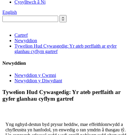
Cysylltwch â Ni
English
Cartref
Newyddion
Tywelion Hud Cywasgedig: Yr ateb perffaith ar gyfer
glanhau cyflym gartref
Newyddion
Newyddion y Cwmni
Newyddion y Diwydiant
Tywelion Hud Cywasgedig: Yr ateb perffaith ar
gyfer glanhau cyflym gartref
Yng nghyd-destun byd prysur heddiw, mae effeithlonrwydd a
chyfleustra yn hanfodol, yn enwedig o ran ymdrin â thasgau tŷ.