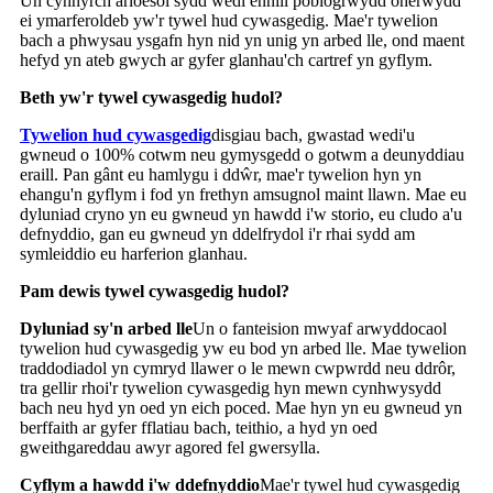
Un cynnyrch arloesol sydd wedi ennill poblogrwydd oherwydd
ei ymarferoldeb yw'r tywel hud cywasgedig. Mae'r tywelion
bach a phwysau ysgafn hyn nid yn unig yn arbed lle, ond maent
hefyd yn ateb gwych ar gyfer glanhau'ch cartref yn gyflym.
Beth yw'r tywel cywasgedig hudol?
Tywelion hud cywasgedig
disgiau bach, gwastad wedi'u
gwneud o 100% cotwm neu gymysgedd o gotwm a deunyddiau
eraill. Pan gânt eu hamlygu i ddŵr, mae'r tywelion hyn yn
ehangu'n gyflym i fod yn frethyn amsugnol maint llawn. Mae eu
dyluniad cryno yn eu gwneud yn hawdd i'w storio, eu cludo a'u
defnyddio, gan eu gwneud yn ddelfrydol i'r rhai sydd am
symleiddio eu harferion glanhau.
Pam dewis tywel cywasgedig hudol?
Dyluniad sy'n arbed lle
Un o fanteision mwyaf arwyddocaol
tywelion hud cywasgedig yw eu bod yn arbed lle. Mae tywelion
traddodiadol yn cymryd llawer o le mewn cwpwrdd neu ddrôr,
tra gellir rhoi'r tywelion cywasgedig hyn mewn cynhwysydd
bach neu hyd yn oed yn eich poced. Mae hyn yn eu gwneud yn
berffaith ar gyfer fflatiau bach, teithio, a hyd yn oed
gweithgareddau awyr agored fel gwersylla.
Cyflym a hawdd i'w ddefnyddio
Mae'r tywel hud cywasgedig