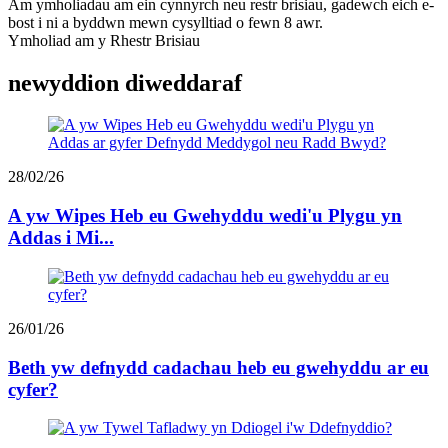
Am ymholiadau am ein cynnyrch neu restr brisiau, gadewch eich e-
bost i ni a byddwn mewn cysylltiad o fewn 8 awr.
Ymholiad am y Rhestr Brisiau
newyddion diweddaraf
28/02/26
A yw Wipes Heb eu Gwehyddu wedi'u Plygu yn
Addas i Mi...
26/01/26
Beth yw defnydd cadachau heb eu gwehyddu ar eu
cyfer?