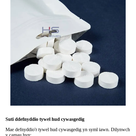
Sut
i ddefnyddio tywel hud cywasgedig
Mae defnyddio'r tywel hud cywasgedig yn syml iawn. Dilynwch
y camau hyn: