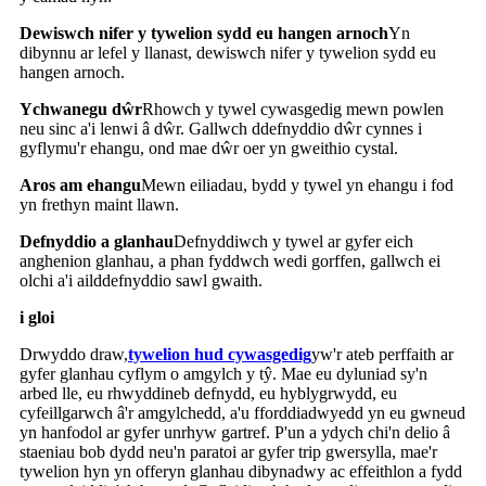
Dewiswch nifer y tywelion sydd eu hangen arnoch
Yn
dibynnu ar lefel y llanast, dewiswch nifer y tywelion sydd eu
hangen arnoch.
Ychwanegu dŵr
Rhowch y tywel cywasgedig mewn powlen
neu sinc a'i lenwi â dŵr. Gallwch ddefnyddio dŵr cynnes i
gyflymu'r ehangu, ond mae dŵr oer yn gweithio cystal.
Aros am ehangu
Mewn eiliadau, bydd y tywel yn ehangu i fod
yn frethyn maint llawn.
Defnyddio a glanhau
Defnyddiwch y tywel ar gyfer eich
anghenion glanhau, a phan fyddwch wedi gorffen, gallwch ei
olchi a'i ailddefnyddio sawl gwaith.
i gloi
Drwyddo draw,
tywelion hud cywasgedig
yw'r ateb perffaith ar
gyfer glanhau cyflym o amgylch y tŷ. Mae eu dyluniad sy'n
arbed lle, eu rhwyddineb defnydd, eu hyblygrwydd, eu
cyfeillgarwch â'r amgylchedd, a'u fforddiadwyedd yn eu gwneud
yn hanfodol ar gyfer unrhyw gartref. P'un a ydych chi'n delio â
staeniau bob dydd neu'n paratoi ar gyfer trip gwersylla, mae'r
tywelion hyn yn offeryn glanhau dibynadwy ac effeithlon a fydd