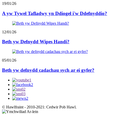
19/01/26
A yw Tywel Tafladwy yn Ddiogel i'w Ddefnyddio?
12/01/26
Beth yw Defnydd Wipes Handi?
05/01/26
Beth yw defnydd cadachau sych ar ei gyfer?
© Hawlfraint - 2010-2021: Cedwir Pob Hawl.