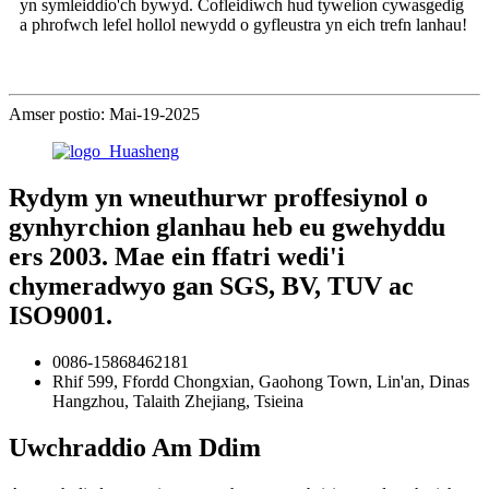
yn symleiddio'ch bywyd. Cofleidiwch hud tywelion cywasgedig
a phrofwch lefel hollol newydd o gyfleustra yn eich trefn lanhau!
Amser postio: Mai-19-2025
Rydym yn wneuthurwr proffesiynol o
gynhyrchion glanhau heb eu gwehyddu
ers 2003. Mae ein ffatri wedi'i
chymeradwyo gan SGS, BV, TUV ac
ISO9001.
0086-15868462181
Rhif 599, Ffordd Chongxian, Gaohong Town, Lin'an, Dinas
Hangzhou, Talaith Zhejiang, Tsieina
Uwchraddio Am Ddim