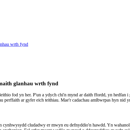
anhau wrth fynd
ymaith glanhau wrth fynd
ithio fod yn her. P'un a ydych chi'n mynd ar daith ffordd, yn hedfan i
perffaith ar gyfer eich teithiau. Mae'r cadachau amlbwrpas hyn nid yn
 cynhwysydd cludadwy er mwyn eu defnyddio'n hawdd. Yn wahanol i w