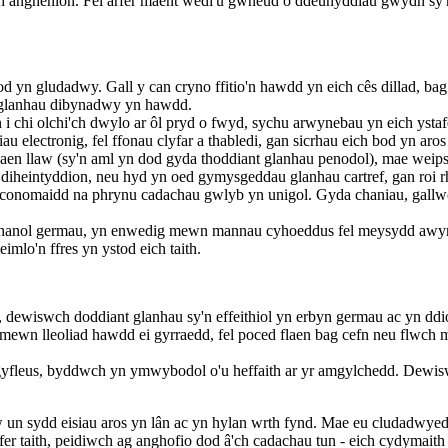
'ch anghenion. Fel arfer maent wedi'u gwneud o ddeunyddiau gwydn sy'n
d yn gludadwy. Gall y can cryno ffitio'n hawdd yn eich cês dillad, ba
nt glanhau dibynadwy yn hawdd.
 chi olchi'ch dwylo ar ôl pryd o fwyd, sychu arwynebau yn eich ystafel
au electronig, fel ffonau clyfar a thabledi, gan sicrhau eich bod yn ar
n llaw (sy'n aml yn dod gyda thoddiant glanhau penodol), mae weips s
iheintyddion, neu hyd yn oed gymysgeddau glanhau cartref, gan roi rhe
nomaidd na phrynu cadachau gwlyb yn unigol. Gyda chaniau, gallwch 
wahanol germau, yn enwedig mewn mannau cyhoeddus fel meysydd awyr, b
imlo'n ffres yn ystod eich taith.
o, dewiswch doddiant glanhau sy'n effeithiol yn erbyn germau ac yn dd
mewn lleoliad hawdd ei gyrraedd, fel poced flaen bag cefn neu flwch m
gyfleus, byddwch yn ymwybodol o'u heffaith ar yr amgylchedd. Dew
yw un sydd eisiau aros yn lân ac yn hylan wrth fynd. Mae eu cludadw
yfer taith, peidiwch ag anghofio dod â'ch cadachau tun - eich cydymaith