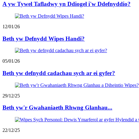
A yw Tywel Tafladwy yn Ddiogel i'w Ddefnyddio?
12/01/26
Beth yw Defnydd Wipes Handi?
05/01/26
Beth yw defnydd cadachau sych ar ei gyfer?
29/12/25
Beth yw'r Gwahaniaeth Rhwng Glanhau...
22/12/25