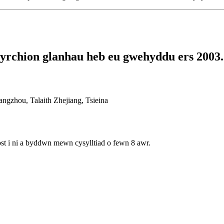
rchion glanhau heb eu gwehyddu ers 2003.
gzhou, Talaith Zhejiang, Tsieina
st i ni a byddwn mewn cysylltiad o fewn 8 awr.