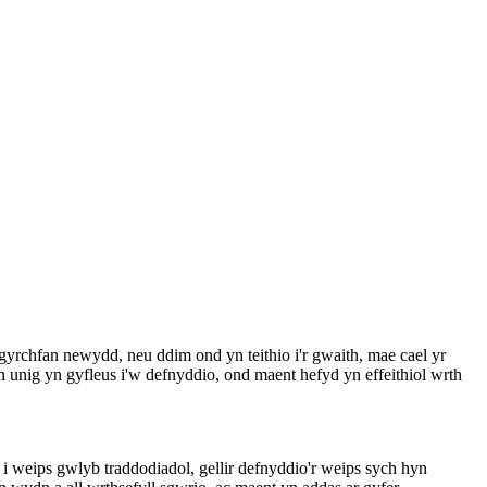
 gyrchfan newydd, neu ddim ond yn teithio i'r gwaith, mae cael yr
 unig yn gyfleus i'w defnyddio, ond maent hefyd yn effeithiol wrth
eips gwlyb traddodiadol, gellir defnyddio'r weips sych hyn