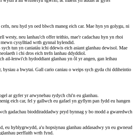
 wydn a all wrthsefyll sgwrio, ac maent yn addas ar gyfer
g cefn, neu hyd yn oed blwch maneg eich car. Mae hyn yn golygu, ni
l westy, neu lanhau'ch offer teithio, mae'r cadachau hyn yn rhoi
os mewn cysylltiad wrth gynnal hylendid.
ych tun yn caniatáu ichi ddewis eich asiant glanhau dewisol. Mae
olaeth i chi dros eich trefn lanhau ddyddiol.
ail-lenwi'ch hydoddiant glanhau yn ôl yr angen, gan leihau
ysiau a bwytai. Gall cario caniau o weips sych gyda chi ddiheintio
iogel ar gyfer yr arwynebau rydych chi'n eu glanhau.
enig eich car, fel y gallwch eu gafael yn gyflym pan fydd eu hangen
iswch gadachau bioddiraddadwy pryd bynnag y bo modd a gwaredwch
yedd, eu hyblygrwydd, a'u hopsiynau glanhau addasadwy yn eu gwneud
 glanhau perffaith wrth fynd.