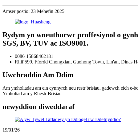
Amser postio: 23 Mehefin 2025
Rydym yn wneuthurwr proffesiynol o gynhy
SGS, BV, TUV ac ISO9001.
0086-15868462181
Rhif 599, Ffordd Chongxian, Gaohong Town, Lin'an, Dinas Han
Uwchraddio Am Ddim
Am ymholiadau am ein cynnyrch neu restr brisiau, gadewch eich e-bo
Ymholiad am y Rhestr Brisiau
newyddion diweddaraf
19/01/26