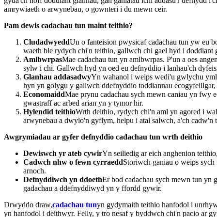
gyda'ch hoff doddiant glanhau, gan ganiatáu ichi addasu'r defnydd i
amrywiaeth o arwynebau, o gownteri i du mewn ceir.
Pam dewis cadachau tun maint teithio?
Cludadwyedd
Un o fanteision pwysicaf cadachau tun yw eu bo
waeth ble rydych chi'n teithio, gallwch chi gael hyd i doddia
Amlbwrpas
Mae cadachau tun yn amlbwrpas. P'un a oes angen i
sylw i chi. Gallwch hyd yn oed eu defnyddio i lanhau'ch dyfeisi
Glanhau addasadwy
Yn wahanol i weips wedi'u gwlychu ymlae
hyn yn golygu y gallwch ddefnyddio toddiannau ecogyfeillgar, d
Economaidd
Mae prynu cadachau sych mewn caniau yn fwy eco
gwastraff ac arbed arian yn y tymor hir.
Hylendid teithio
Wrth deithio, rydych chi'n aml yn agored i 
arwynebau a dwylo'n gyflym, helpu i atal salwch, a'ch cadw'n te
Awgrymiadau ar gyfer defnyddio cadachau tun wrth deithio
Dewiswch yr ateb cywir
Yn seiliedig ar eich anghenion teithi
Cadwch nhw o fewn cyrraedd
Storiwch ganiau o weips sych 
arnoch.
Defnyddiwch yn ddoeth
Er bod cadachau sych mewn tun yn 
gadachau a ddefnyddiwyd yn y ffordd gywir.
Drwyddo draw,
cadachau tun
yn gydymaith teithio hanfodol i unrh
yn hanfodol i deithwyr. Felly, y tro nesaf y byddwch chi'n pacio ar g