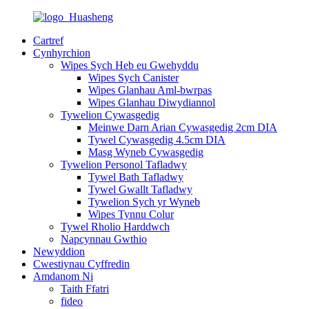
Cartref
Cynhyrchion
Wipes Sych Heb eu Gwehyddu
Wipes Sych Canister
Wipes Glanhau Aml-bwrpas
Wipes Glanhau Diwydiannol
Tywelion Cywasgedig
Meinwe Darn Arian Cywasgedig 2cm DIA
Tywel Cywasgedig 4.5cm DIA
Masg Wyneb Cywasgedig
Tywelion Personol Tafladwy
Tywel Bath Tafladwy
Tywel Gwallt Tafladwy
Tywelion Sych yr Wyneb
Wipes Tynnu Colur
Tywel Rholio Harddwch
Napcynnau Gwthio
Newyddion
Cwestiynau Cyffredin
Amdanom Ni
Taith Ffatri
fideo