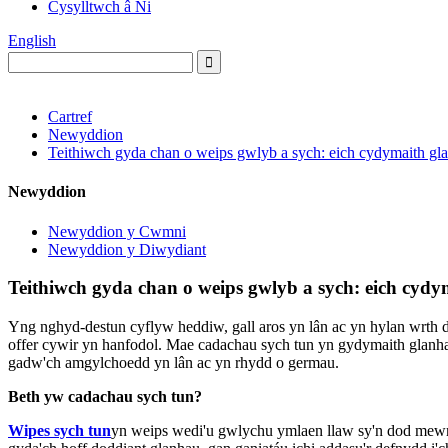
Cysylltwch â Ni
English
Cartref
Newyddion
Teithiwch gyda chan o weips gwlyb a sych: eich cydymaith gl
Newyddion
Newyddion y Cwmni
Newyddion y Diwydiant
Teithiwch gyda chan o weips gwlyb a sych: eich cyd
Yng nghyd-destun cyflyw heddiw, gall aros yn lân ac yn hylan wrth de
offer cywir yn hanfodol. Mae cadachau sych tun yn gydymaith glanhau 
gadw'ch amgylchoedd yn lân ac yn rhydd o germau.
Beth yw cadachau sych tun?
Wipes sych tun
yn weips wedi'u gwlychu ymlaen llaw sy'n dod mewn