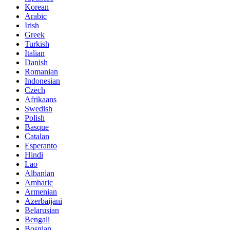
Korean
Arabic
Irish
Greek
Turkish
Italian
Danish
Romanian
Indonesian
Czech
Afrikaans
Swedish
Polish
Basque
Catalan
Esperanto
Hindi
Lao
Albanian
Amharic
Armenian
Azerbaijani
Belarusian
Bengali
Bosnian